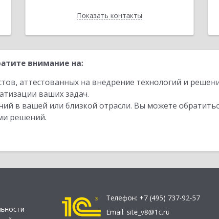
Показать контакты
Назад
атите внимание на:
стов, аттестованных на внедрение технологий и решен
атизации ваших задач.
ий в вашей или близкой отрасли. Вы можете обратитьс
ми решений.
Телефон:
+7 (495) 737-92-57
льности
Email:
site_v8@1c.ru