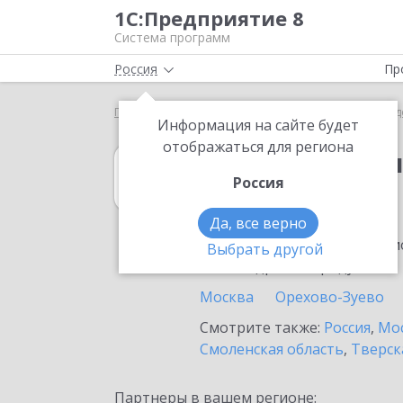
1С:Предприятие 8
Система программ
Россия
Пр
Главная
1С:Бухгалтерия государственного учрежд
Информация на сайте будет
отображаться для региона
1С:Бухгалтерия
Россия
в Котельниках
Да, все верно
Ознакомьтесь с информацио
Выбрать другой
или внедрение продукта.
Москва
Орехово-Зуево
Смотрите также:
Россия
,
Мос
Смоленская область
,
Тверск
Партнеры в вашем регионе: