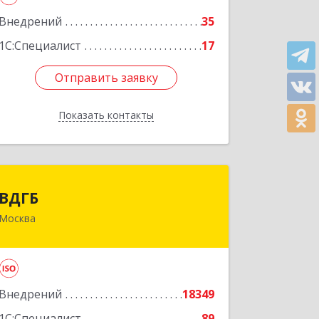
Внедрений
35
Подробнее
1С:Специалист
17
Отправить заявку
Отправить заявку
Показать контакты
Назад
ВДГБ
ВДГБ
Москва
119180, Москва г, Большая Полянка
ул, дом № 2, строение 2, этаж 4
Подробнее
Внедрений
18349
1С:Специалист
89