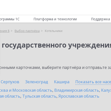
ограммы 1С
Платформа и технологии
Поддержка 
ения 8
Выбор партнёра
Котельники
 государственного учреждени
нными карточками, выберите партнёра и отправьте за
Серпухов
Зеленоград
Кашира
Показать все на
ква и Московская область
,
Владимирская область
,
Калу
ая область
,
Тульская область
,
Ярославская область