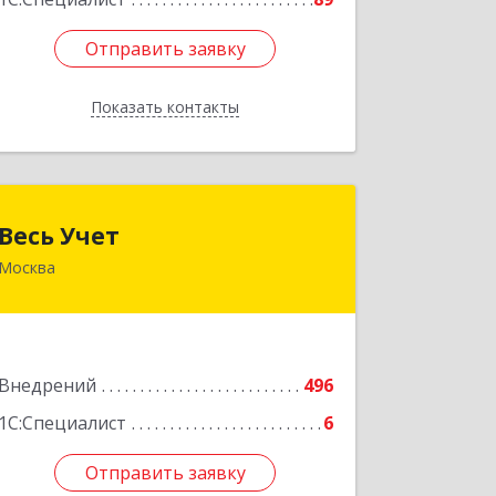
Отправить заявку
Отправить заявку
Показать контакты
Назад
Весь Учет
Весь Учет
Москва
109004, Москва г, Николоямская ул,
дом № 52, строение 2
Подробнее
Внедрений
496
1С:Специалист
6
Отправить заявку
Отправить заявку