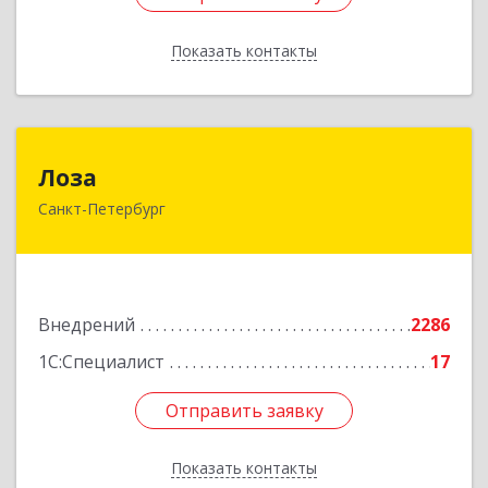
Показать контакты
Назад
Лоза
Лоза
Санкт-Петербург
194044, Санкт-Петербург г, Выборгская наб,
дом № 49,БЦ "Компрессор", оф.600
Подробнее
Внедрений
2286
1С:Специалист
17
Отправить заявку
Отправить заявку
Показать контакты
Назад