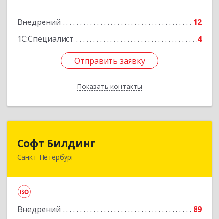
Подробнее
Внедрений
12
1С:Специалист
4
Отправить заявку
Отправить заявку
Показать контакты
Назад
Софт Билдинг
Софт Билдинг
Санкт-Петербург
194044, Санкт-Петербург г, Смолячкова ул, дом
№ 19, литера А., оф.711
Подробнее
Внедрений
89