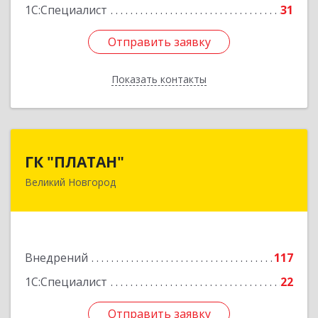
1С:Специалист
31
Отправить заявку
Отправить заявку
Показать контакты
Назад
ГК "ПЛАТАН"
ГК "ПЛАТАН"
Великий Новгород
173003, Новгородская обл, Великий Новгород
г, Большая Санкт-Петербургская ул, дом № 80,
оф.17
Подробнее
Внедрений
117
1С:Специалист
22
Отправить заявку
Отправить заявку