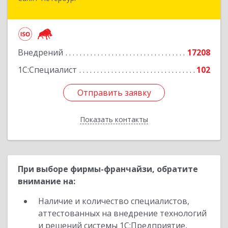
Санкт-Петербург г, Суворовский проспект, 10
Подробнее
Внедрений
17208
1С:Специалист
102
Отправить заявку
Отправить заявку
Показать контакты
Назад
При выборе фирмы-франчайзи, обратите
внимание на:
Наличие и количество специалистов,
аттестованных на внедрение технологий
и решений системы 1С:Предприятие,