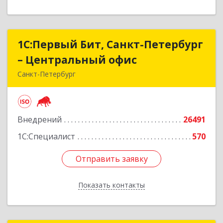
1С:Первый Бит, Санкт-Петербург
1С:Первый Бит, Санкт-Петербург
– Центральный офис
– Центральный офис
Санкт-Петербург
г.Санкт-Петербург, Невский проспект, 10
Подробнее
Внедрений
26491
1С:Специалист
570
Отправить заявку
Отправить заявку
Показать контакты
Назад