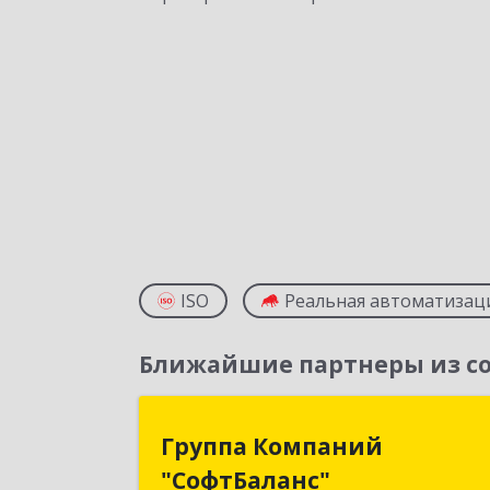
ISO
Реальная автоматизац
Ближайшие партнеры из со
Группа Компани
Группа Компаний
"СофтБаланс
"СофтБаланс"