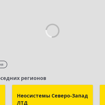
ия
седних регионов
й
Неосистемы Северо-Запад
Неосистемы Северо-Запад
"
ЛТД
ЛТД