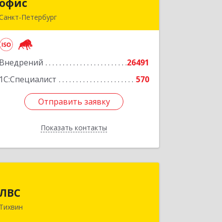
офис
офис
Санкт-Петербург
г.Санкт-Петербург, Невский проспект,
10
Внедрений
26491
Подробнее
1С:Специалист
570
Отправить заявку
Отправить заявку
Показать контакты
Назад
ЛВС
ЛВС
187553, Ленинградская обл,
Тихвин
Тихвинский р-н, Тихвин г, Ярослава