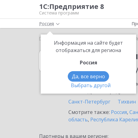
1С:Предприятие 8
Система программ
Россия
Пр
Главная
1С:Бухгалтерия государственного учрежд
Информация на сайте будет
отображаться для региона
1С:Бухгалтерия
Россия
в населенном п
Да, все верно
Ознакомьтесь с информацио
Выбрать другой
или внедрение продукта.
Санкт-Петербург
Тихвин
Смотрите также:
Россия
,
Сан
область
,
Республика Карели
Партнеры в вашем регионе: