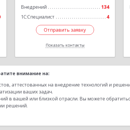
1
Внедрений
134
0
1С:Специалист
4
Отправить заявку
Отправить заявку
Показать контакты
Назад
атите внимание на:
стов, аттестованных на внедрение технологий и решен
атизации ваших задач.
ий в вашей или близкой отрасли. Вы можете обратитьс
ми решений.