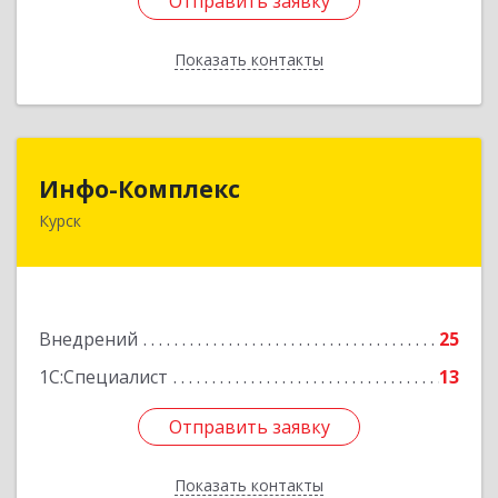
Отправить заявку
Отправить заявку
Показать контакты
Назад
Инфо-Комплекс
Инфо-Комплекс
Курск
305016, Курская обл, Курск г, Щепкина ул, дом
№ 20
Подробнее
Внедрений
25
1С:Специалист
13
Отправить заявку
Отправить заявку
Показать контакты
Назад