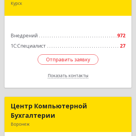
Курск
305035, Курская обл, Курск г, Овечкина ул, дом
№ 14, пом.1
Подробнее
Внедрений
972
1С:Специалист
27
Отправить заявку
Отправить заявку
Показать контакты
Назад
Центр Компьютерной
Центр Компьютерной
Бухгалтерии
Бухгалтерии
Воронеж
394068, Воронежская обл, Воронеж г,