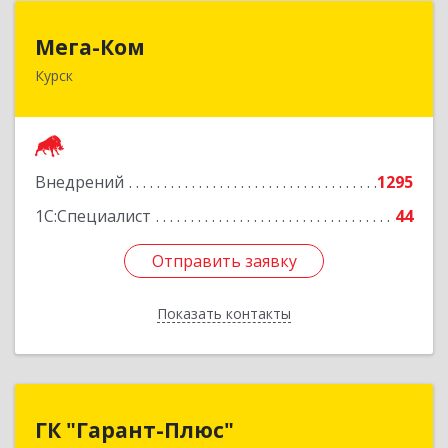
Мега-Ком
Мега-Ком
Курск
305001, Курская обл, Курск г, Красной Армии ул,
дом № 23 А
Подробнее
Внедрений
1295
1С:Специалист
44
Отправить заявку
Отправить заявку
Показать контакты
Назад
ГК "Гарант-Плюс"
ГК "Гарант-Плюс"