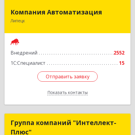
Компания Автоматизация
Компания Автоматизация
Липецк
398001, Липецкая обл, Липецк г, Победы пл,
дом № 8
Подробнее
Внедрений
2552
1С:Специалист
15
Отправить заявку
Отправить заявку
Показать контакты
Назад
Группа компаний "Интеллект-
Группа компаний "Интеллект-
Плюс"
Плюс"