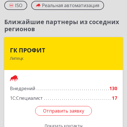
ISO
Реальная автоматизация
Ближайшие партнеры из соседних
регионов
ГК ПРОФИТ
ГК ПРОФИТ
Липецк
398001, Липецкая обл, Липецк г, Советская ул,
дом № 66Б, пом.8
Подробнее
Внедрений
130
1С:Специалист
17
Отправить заявку
Отправить заявку
Показать контакты
Назад