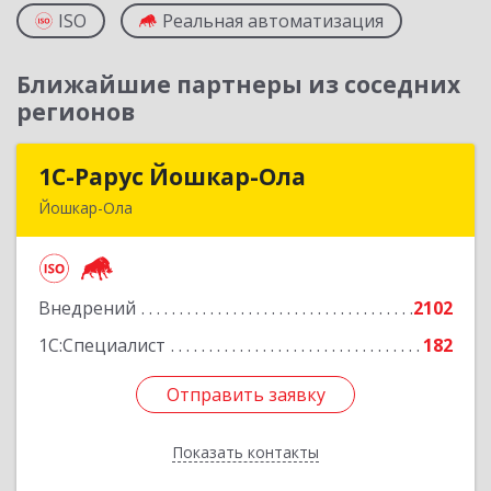
ISO
Реальная автоматизация
Ближайшие партнеры из соседних
регионов
1С-Рарус Йошкар-Ола
1С-Рарус Йошкар-Ола
Йошкар-Ола
424004, Марий Эл Респ, Йошкар-Ола г, Волкова
ул, дом № 68
Внедрений
2102
Подробнее
1С:Специалист
182
Отправить заявку
Отправить заявку
Показать контакты
Назад