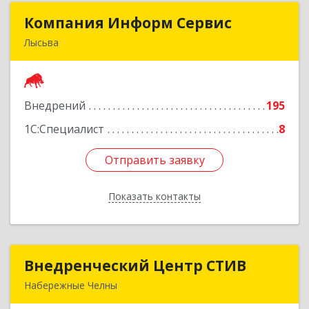
Компания Информ Сервис
Компания Информ Сервис
Лысьва
618909, Пермский край, Лысьва г, Металлистов
ул, дом № 3, оф.535
Внедрений
195
Подробнее
1С:Специалист
8
Отправить заявку
Отправить заявку
Показать контакты
Назад
Внедренческий Центр СТИВ
Внедренческий Центр СТИВ
Набережные Челны
423821, Татарстан Респ, Набережные Челны г,