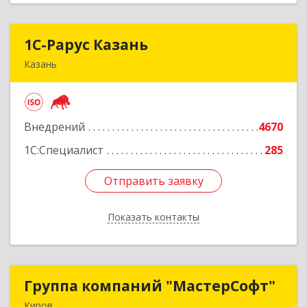
1С-Рарус Казань
1С-Рарус Казань
Казань
420088, Татарстан Респ, Казань г, Победы пр-
кт, дом № 159
Внедрений
4670
Подробнее
1С:Специалист
285
Отправить заявку
Отправить заявку
Показать контакты
Назад
Группа компаний "МастерСофт"
Группа компаний "МастерСофт"
Киров