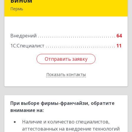
Бином
Бином
Пермь
614000, Пермский край, Пермь г, Куйбышева
ул, дом № 2, оф.23
Внедрений
64
Подробнее
1С:Специалист
11
Отправить заявку
Отправить заявку
Показать контакты
Назад
При выборе фирмы-франчайзи, обратите
внимание на:
Наличие и количество специалистов,
аттестованных на внедрение технологий