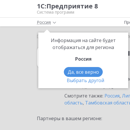
1С:Предприятие 8
Система программ
Россия
Пр
Главная
1С:Бухгалтерия государственного учрежд
Информация на сайте будет
отображаться для региона
1С:Бухгалтерия
Россия
в Грязях
Да, все верно
Ознакомьтесь с информацио
Выбрать другой
или внедрение продукта.
Смотрите также:
Россия
,
Лип
область
,
Тамбовская област
Партнеры в вашем регионе: