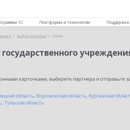
ограммы 1С
Платформа и технологии
Поддержка 
ения 8
Выбор партнёра
Грязи
 государственного учреждени
нными карточками, выберите партнёра и отправьте за
ецкая область
,
Воронежская область
,
Курганская облас
ь
,
Тульская область