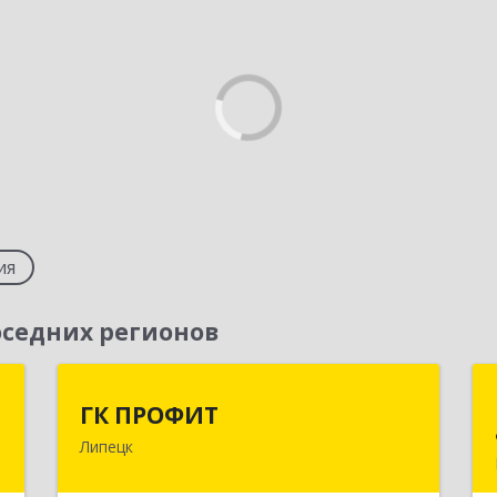
ия
седних регионов
ж
ГК ПРОФИТ
ГК ПРОФИТ
Липецк
,
398001, Липецкая обл, Липецк г,
,
Советская ул, дом № 66Б, пом.8