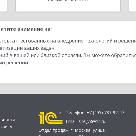
атите внимание на:
стов, аттестованных на внедрение технологий и решен
атизации ваших задач.
ий в вашей или близкой отрасли. Вы можете обратитьс
ми решений.
Телефон:
+7 (495) 737-92-57
льности
Email:
site_v8@1c.ru
 сайту
Отдел продаж:
г. Москва
,
улица