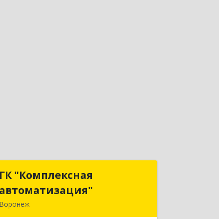
ГК "Комплексная
ГК "Комплексная
автоматизация"
автоматизация"
Воронеж
394018, Воронежская обл, Воронеж г,