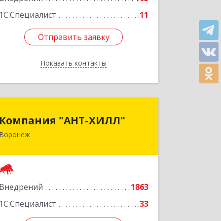
1С:Специалист
11
Отправить заявку
Отправить заявку
Показать контакты
Назад
Компания "АНТ-ХИЛЛ"
Компания "АНТ-ХИЛЛ"
Воронеж
394088, Воронежская обл, Воронеж г,
Победы б-р, дом № 50
Подробнее
Внедрений
1863
1С:Специалист
33