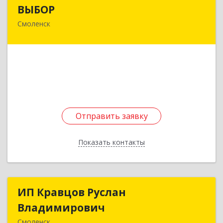
ВЫБОР
ВЫБОР
Смоленск
214000, Смоленская обл, Смоленск г,
Коммунистическая ул, дом № 6
Подробнее
Отправить заявку
Отправить заявку
Показать контакты
Назад
ИП Кравцов Руслан
ИП Кравцов Руслан
Владимирович
Владимирович
Смоленск