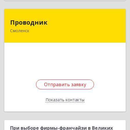
Проводник
Проводник
Смоленск
214000, Смоленская обл, Смоленск г,
Дзержинского ул, дом № 18/2
Подробнее
Отправить заявку
Отправить заявку
Показать контакты
Назад
При выборе фирмы-франчайзи в Великих