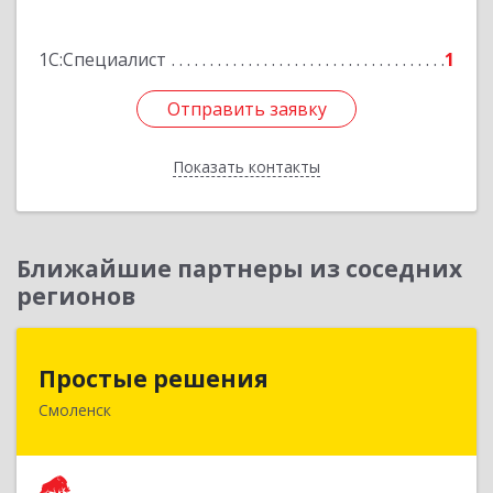
Подробнее
1С:Специалист
1
Отправить заявку
Отправить заявку
Показать контакты
Назад
Ближайшие партнеры из соседних
регионов
Простые решения
Простые решения
Смоленск
214015, Смоленская обл, Смоленск г, Большая
Краснофлотская ул, дом № 17