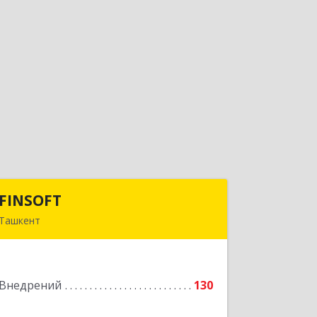
FINSOFT
FINSOFT
Ташкент
Узбекистан г.Ташкент ул. Оромбаш,
дом № 69
Внедрений
130
Подробнее