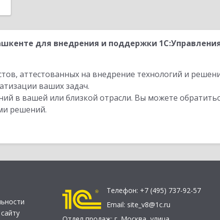
ашкенте для внедрения и поддержки 1С:Управлени
стов, аттестованных на внедрение технологий и решен
атизации ваших задач.
ий в вашей или близкой отрасли. Вы можете обратитьс
ми решений.
Телефон:
+7 (495) 737-92-57
льности
Email:
site_v8@1c.ru
 сайту
Отдел продаж:
г. Москва
,
улица