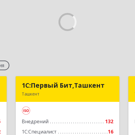
ия
n
1C:Первый Бит,Ташкент
1C:Первый Бит,Ташкент
Ташкент
й
г. Ташкент, Мирабадский район, ул.
Б
Афросиаб, 4Б, ком 205А
5
Внедрений
132
е
Подробнее
2
1С:Специалист
16