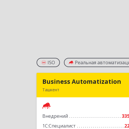
ISO
Реальная автоматизац
Business Automatization
Business Automatizatio
Ташкент
Узбекистан, г. Ташкент, Мирабадски
район, ул. Афросиеб, дом 4
Внедрений
33
Подробне
1С:Специалист
2