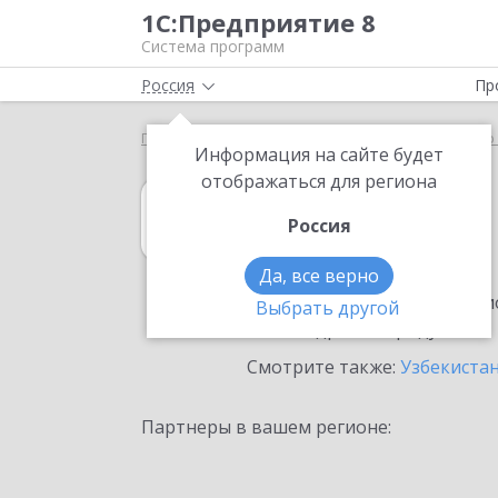
1С:Предприятие 8
Система программ
Россия
Пр
Главная
1С:Управление нашей фирмой
Выбор 
Информация на сайте будет
отображаться для региона
1С:Управление
Россия
в Ташкенте
Да, все верно
Ознакомьтесь с информацио
Выбрать другой
или внедрение продукта.
Смотрите также:
Узбекиста
Партнеры в вашем регионе: