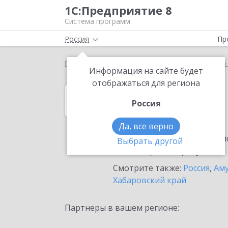
1С:Предприятие 8
Система программ
Россия
Пр
Главная
1С:Управление нашей фирмой
Выбор 
Информация на сайте будет
отображаться для региона
1С:Управление
Россия
в Свободном
Да, все верно
Ознакомьтесь с информацио
Выбрать другой
или внедрение продукта.
Смотрите также:
Россия
,
Аму
Хабаровский край
Партнеры в вашем регионе: