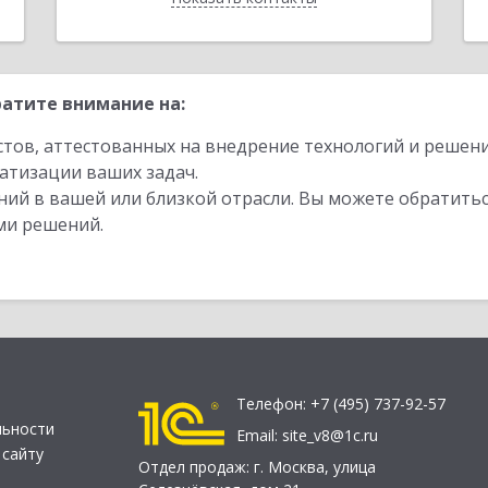
атите внимание на:
стов, аттестованных на внедрение технологий и решен
атизации ваших задач.
ий в вашей или близкой отрасли. Вы можете обратитьс
ми решений.
Телефон:
+7 (495) 737-92-57
льности
Email:
site_v8@1c.ru
 сайту
Отдел продаж:
г. Москва
,
улица