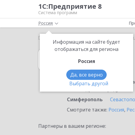
1С:Предприятие 8
Система программ
Россия
Пр
Главная
1С:Управление нашей фирмой
Выбор 
Информация на сайте будет
отображаться для региона
1С:Управление
Россия
в Симферополе
Да, все верно
Ознакомьтесь с информацио
Выбрать другой
или внедрение продукта.
Симферополь
Севастоп
Смотрите также:
Россия
,
Рес
Партнеры в вашем регионе: