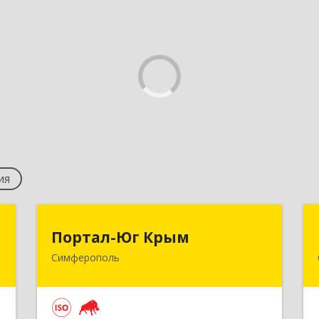
ия
м
Портал-Юг Крым
Портал-Юг Крым
Симферополь
,
295015, Крым Респ, Симферополь г,
2
Козлова ул, дом № 27
е
Подробнее