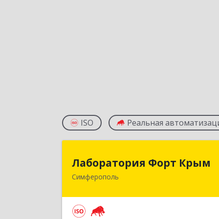
ISO
Реальная автоматизац
Лаборатория Форт Кры
Лаборатория Форт Крым
Симферополь
295034, Крым Респ, Симферополь г
Киевская ул, дом № 79, оф.90
Подробне