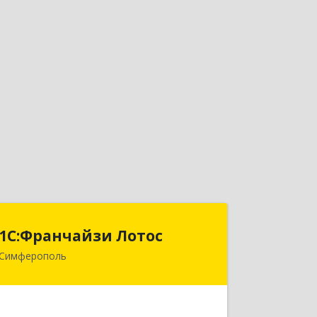
1С:Франчайзи Лотос
1С:Франчайзи Лотос
Симферополь
295029, Крым Респ, Симферополь г,
им В.С.Бархатовой ул, дом № 80
Подробнее