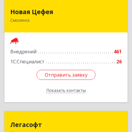
Новая Цефея
Новая Цефея
Смоленск
214018, Смоленская обл, Смоленск г, Раевского
ул, дом № 10
Подробнее
Внедрений
461
1С:Специалист
26
Отправить заявку
Отправить заявку
Показать контакты
Назад
Легасофт
Легасофт