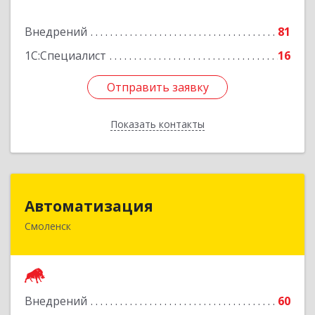
Подробнее
Внедрений
81
1С:Специалист
16
Отправить заявку
Отправить заявку
Показать контакты
Назад
Автоматизация
Автоматизация
Смоленск
214019, Смоленская обл, Смоленск г, Марии
Октябрьской ул, дом № 16, оф.107
Подробнее
Внедрений
60