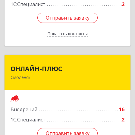
1С:Специалист
2
Отправить заявку
Отправить заявку
Показать контакты
Назад
ОНЛАЙН-ПЛЮС
ОНЛАЙН-ПЛЮС
Смоленск
214000, Смоленская обл, Смоленск г, Гагарина
пр-кт, дом № 5а, оф.306
Подробнее
Внедрений
16
1С:Специалист
2
Отправить заявку
Отправить заявку