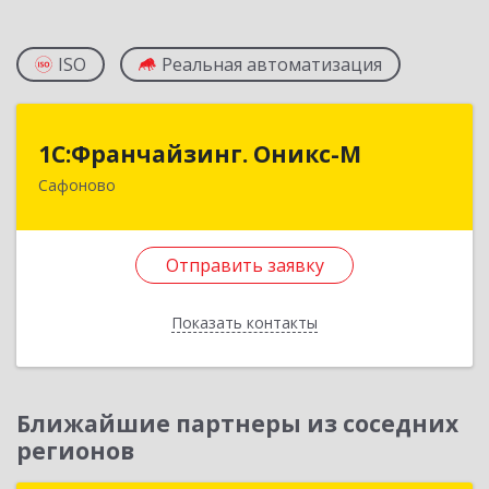
ISO
Реальная автоматизация
1С:Франчайзинг. Оникс-М
1С:Франчайзинг. Оникс-М
Сафоново
215500, Смоленская обл, Сафоновский р-н,
Сафоново г, Революционная ул, дом № 9а
Отправить заявку
Подробнее
Отправить заявку
Показать контакты
Назад
Ближайшие партнеры из соседних
регионов