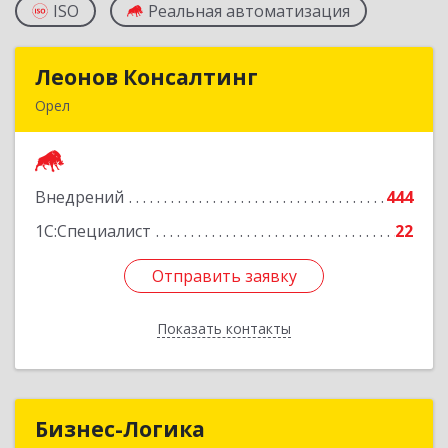
ISO
Реальная автоматизация
Леонов Консалтинг
Леонов Консалтинг
Орел
302030, Орловская обл, Орловский р-н, Орел г,
Московская, дом № 17, пом.7
Внедрений
444
Подробнее
1С:Специалист
22
Отправить заявку
Отправить заявку
Показать контакты
Назад
Бизнес-Логика
Бизнес-Логика