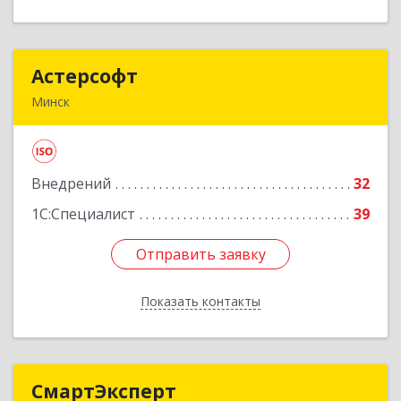
Астерсофт
Астерсофт
Минск
Республика Беларусь, г. Минск, ул. М.
Богдановича, дом.155б, пом. 301/10
Внедрений
32
Подробнее
1С:Специалист
39
Отправить заявку
Отправить заявку
Показать контакты
Назад
СмартЭксперт
СмартЭксперт