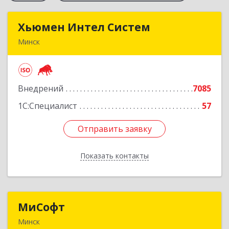
Хьюмен Интел Систем
Хьюмен Интел Систем
Минск
220083, г. Минск, пр. Дзержинского, 104А оф.
805
Внедрений
7085
Подробнее
1С:Специалист
57
Отправить заявку
Отправить заявку
Показать контакты
Назад
МиСофт
МиСофт
Минск