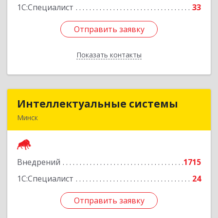
1С:Специалист
33
Отправить заявку
Отправить заявку
Показать контакты
Назад
Интеллектуальные системы
Интеллектуальные системы
Минск
220073, г.Минск, ул. Пинская, д. 28А, пом.26
Подробнее
Внедрений
1715
1С:Специалист
24
Отправить заявку
Отправить заявку