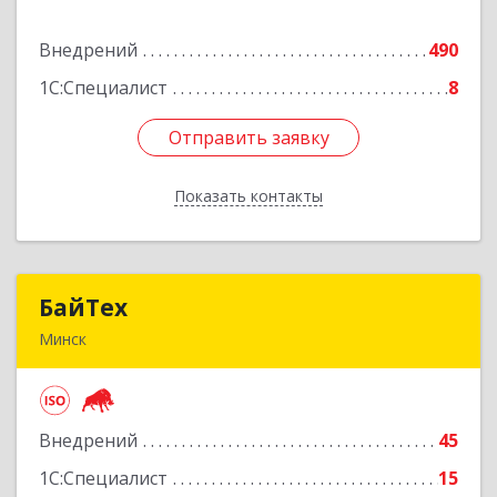
Внедрений
490
Подробнее
1С:Специалист
8
Отправить заявку
Отправить заявку
Показать контакты
Назад
БайТех
БайТех
Минск
220014, Республика Беларусь, г. Минск, ул.
Минина, 23А
Внедрений
45
Подробнее
1С:Специалист
15