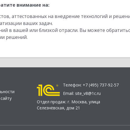
атите внимание на:
стов, аттестованных на внедрение технологий и решен
атизации ваших задач.
ий в вашей или близкой отрасли. Вы можете обратитьс
ми решений.
Телефон:
+7 (495) 737-92-57
льности
Email:
site_v8@1c.ru
 сайту
Отдел продаж:
г. Москва
,
улица
Селезнёвская, дом 21