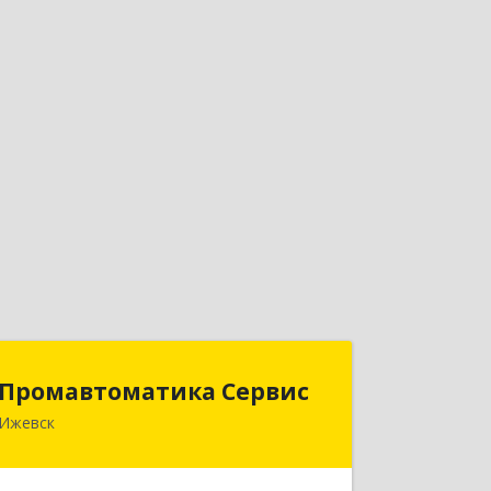
Промавтоматика Сервис
Промавтоматика Сервис
Ижевск
426057, Удмуртская респ, Ижевск г,
Свердлова ул, дом № 28, кв.20