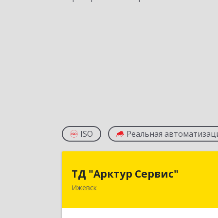
ISO
Реальная автоматизац
ТД "Арктур Сервис
ТД "Арктур Сервис"
Ижевск
426032, Удмуртская Респ, Ижевск г
Карла Маркса ул, дом № 1