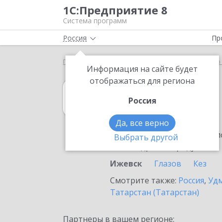
1С:Предприятие 8
Система программ
Россия
Пр
Главная
1С:Управление нашей фирмой
Выбор 
Информация на сайте будет
отображаться для региона
1С:Управление
Россия
в Ижевске
Да, все верно
Ознакомьтесь с информацио
Выбрать другой
или внедрение продукта.
Ижевск
Глазов
Кез
Смотрите также:
Россия
,
Удм
Татарстан (Татарстан)
Партнеры в вашем регионе: