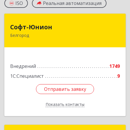
ISO
Реальная автоматизация
Софт-Юнион
Софт-Юнион
Белгород
308014, Белгородская обл, Белгород г, Садовая
ул, дом № 3а, оф.4/1
Подробнее
Внедрений
1749
1С:Специалист
9
Отправить заявку
Отправить заявку
Показать контакты
Назад