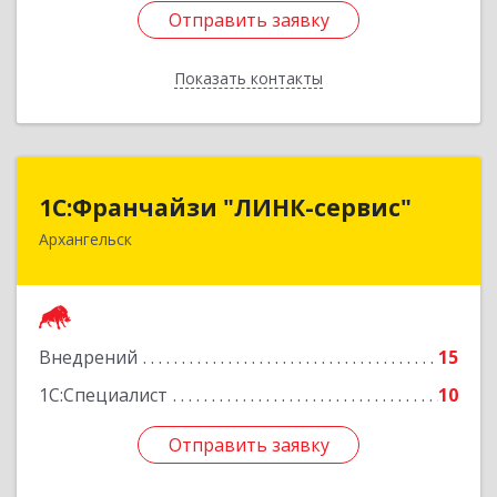
Отправить заявку
Отправить заявку
Показать контакты
Назад
1С:Франчайзи "ЛИНК-сервис"
1С:Франчайзи "ЛИНК-сервис"
Архангельск
163000, Архангельская обл, Архангельск г,
Ленина пл., дом № 4, оф.1810 (18 этаж)
Подробнее
Внедрений
15
1С:Специалист
10
Отправить заявку
Отправить заявку