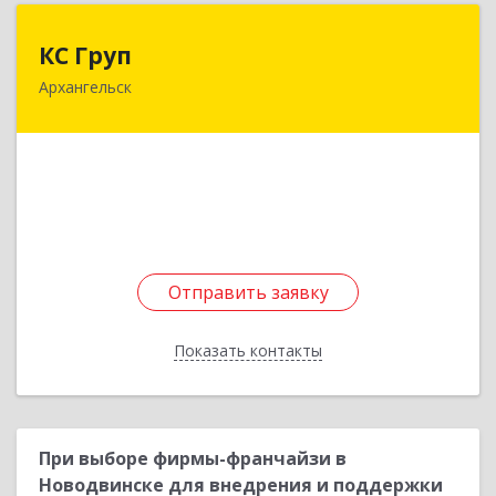
КС Груп
КС Груп
Архангельск
163071, Архангельская обл, Архангельск г,
Советских космонавтов пр-кт, дом № 148,
пом.2Н
Подробнее
Отправить заявку
Отправить заявку
Показать контакты
Назад
При выборе фирмы-франчайзи в
Новодвинске для внедрения и поддержки