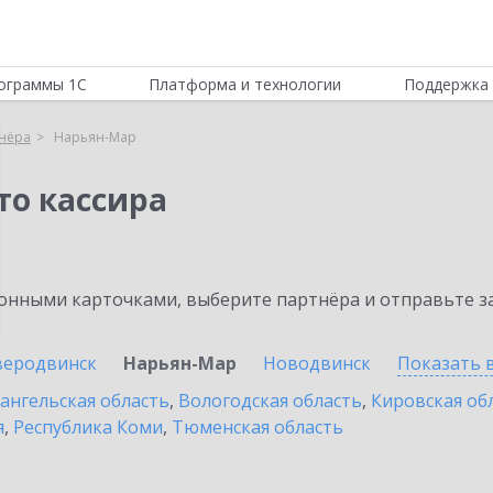
ограммы 1С
Платформа и технологии
Поддержка 
нёра
Нарьян-Мар
то кассира
нными карточками, выберите партнёра и отправьте за
веродвинск
Нарьян-Мар
Новодвинск
Показать 
ангельская область
,
Вологодская область
,
Кировская об
я
,
Республика Коми
,
Тюменская область