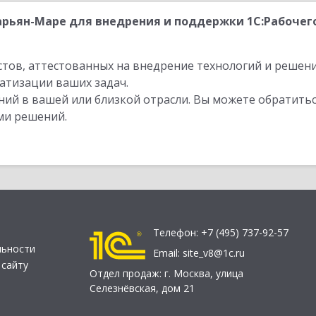
рьян-Маре для внедрения и поддержки 1С:Рабочего
стов, аттестованных на внедрение технологий и решен
атизации ваших задач.
ий в вашей или близкой отрасли. Вы можете обратитьс
ми решений.
Телефон:
+7 (495) 737-92-57
льности
Email:
site_v8@1c.ru
 сайту
Отдел продаж:
г. Москва
,
улица
Селезнёвская, дом 21