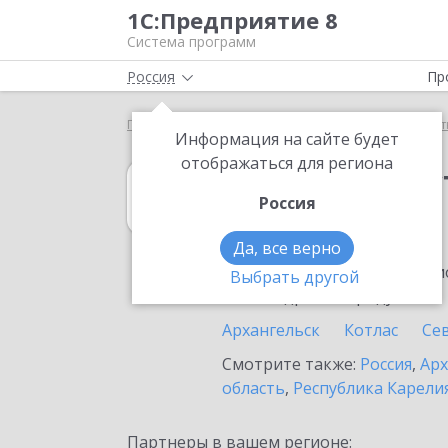
1С:Предприятие 8
Система программ
Россия
Пр
Главная
1С:Рабочее место кассира
Выбор парт
Информация на сайте будет
отображаться для региона
1С:Рабочее мес
Россия
в Нарьян-Маре
Да, все верно
Ознакомьтесь с информацио
Выбрать другой
или внедрение продукта.
Архангельск
Котлас
Се
Смотрите также:
Россия
,
Арх
область
,
Республика Карели
Партнеры в вашем регионе: