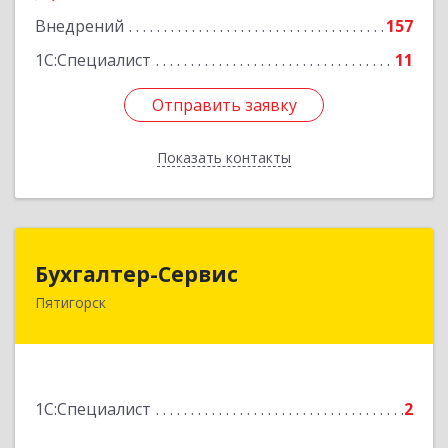
Внедрений
157
1С:Специалист
11
Отправить заявку
Отправить заявку
Показать контакты
Назад
Бухгалтер-Сервис
Бухгалтер-Сервис
Пятигорск
357500, Ставропольский край, Пятигорск г,
Пушкинская ул, дом № 3, кв.4
Подробнее
1С:Специалист
2