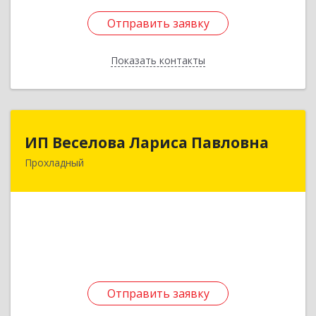
Отправить заявку
Отправить заявку
Показать контакты
Назад
ИП Веселова Лариса Павловна
ИП Веселова Лариса Павловна
Прохладный
361045, Кабардино-Балкарская Респ,
Прохладный г, Добровольская ул, дом № 31
Подробнее
Отправить заявку
Отправить заявку