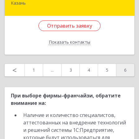
Казань
420087, Татарстан Респ, Казань г, Гвардейская
ул, дом № 59, кв.115
Отправить заявку
Подробнее
Отправить заявку
Показать контакты
Назад
<
1
...
3
4
5
6
При выборе фирмы-франчайзи, обратите
внимание на:
Наличие и количество специалистов,
аттестованных на внедрение технологий
и решений системы 1С:Предприятие,
которые будут использоваться для