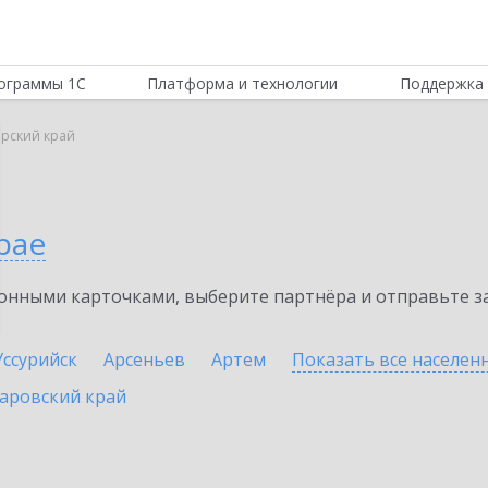
ограммы 1С
Платформа и технологии
Поддержка 
рский край
рае
нными карточками, выберите партнёра и отправьте за
Уссурийск
Арсеньев
Артем
Показать все населе
аровский край