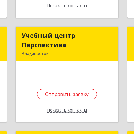
Показать контакты
Назад
С
Учебный центр
Учебный центр
Перспектива
Перспектива
,
Владивосток
,
690039, Приморский край,
7
Владивосток г, Русская ул, дом № 17,
кв.408
е
Подробнее
Отправить заявку
Отправить заявку
Показать контакты
Назад