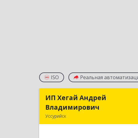
ISO
Реальная автоматизац
ИП Хегай Андрей
ИП Хегай Андре
Владимирович
Владимирови
Уссурийск
692500, Приморский край, Уссурийс
г, Некрасова ул, дом № 64-21