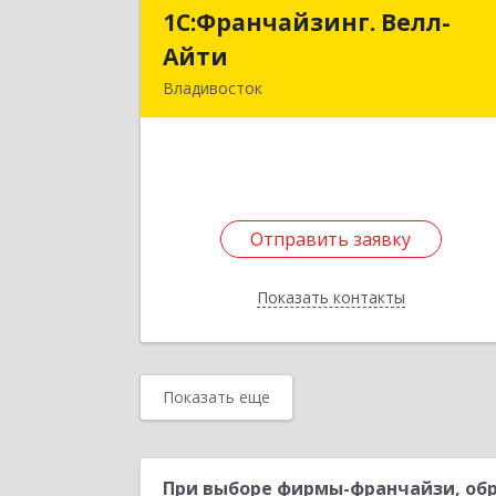
1С:Франчайзинг. Велл-
1С:Франчайзинг. Велл
Айти
Айт
Владивосток
690068, Приморский край
Владивосток г, Магнитогорская ул
дом № 4, оф.80
Подробне
Отправить заявку
Отправить заявку
Показать контакты
Назад
Показать еще
При выборе фирмы-франчайзи, обр