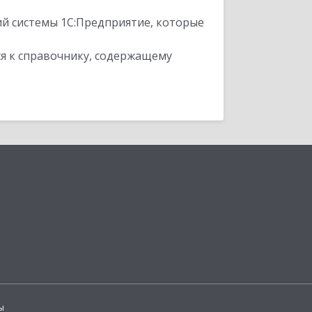
ий системы 1С:Предприятие, которые
я к справочнику, содержащему
ы