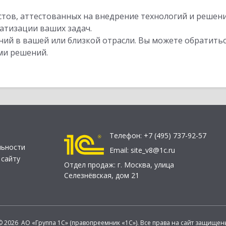
стов, аттестованных на внедрение технологий и решен
атизации ваших задач.
ий в вашей или близкой отрасли. Вы можете обратитьс
ми решений.
Телефон:
+7 (495) 737-92-57
льности
Email:
site_v8@1c.ru
 сайту
Отдел продаж:
г. Москва
,
улица
Селезнёвская, дом 21
© 2026 АО «Группа 1С» (правопреемник «1С»). Все права на сайт защищен