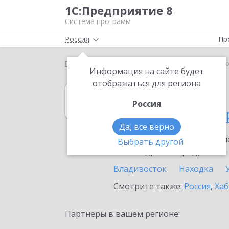
1С:Предприятие 8
Система программ
Россия
Пр
Главная
1С:Розница
Выбор партнёра
Примо
Информация на сайте будет
отображаться для региона
1С:Розница
Россия
в Приморском к
Да, все верно
Ознакомьтесь с информацио
Выбрать другой
или внедрение продукта.
Владивосток
Находка
Смотрите также:
Россия
,
Хаб
Партнеры в вашем регионе: