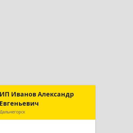
ИП Иванов Александр
ИП Иванов Александр
Евгеньевич
Евгеньевич
Дальнегорск
692446, Приморский край,
Дальнегорск г, Инженерная ул, дом №
28, кв.1