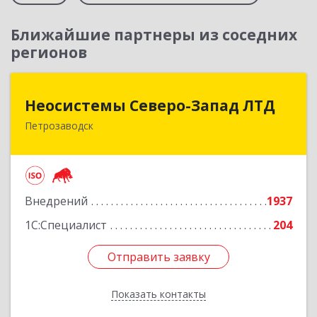
Ближайшие партнеры из соседних
регионов
Неосистемы Северо-Запад ЛТД
Неосистемы Северо-Запад ЛТД
Петрозаводск
185001, Карелия Респ, Петрозаводск г,
Первомайский (Первомайский р-н) пр-кт, дом
№ 54, пом.27
Подробнее
Внедрений
1937
1С:Специалист
204
Отправить заявку
Отправить заявку
Показать контакты
Назад