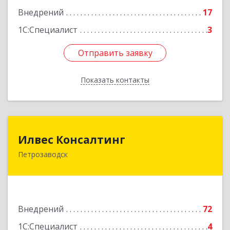
Внедрений
17
1С:Специалист
3
Отправить заявку
Отправить заявку
Показать контакты
Назад
Илвес Консалтинг
Илвес Консалтинг
Петрозаводск
185001, Карелия Респ, Петрозаводск г,
Шотмана ул, дом № 56
Подробнее
Внедрений
72
1С:Специалист
4