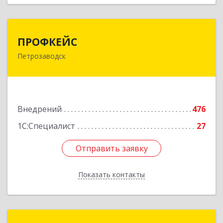
ПРОФКЕЙС
ПРОФКЕЙС
Петрозаводск
185035, Карелия Респ, Петрозаводск г, Красная
ул, дом № 10
Подробнее
Внедрений
476
1С:Специалист
27
Отправить заявку
Отправить заявку
Показать контакты
Назад