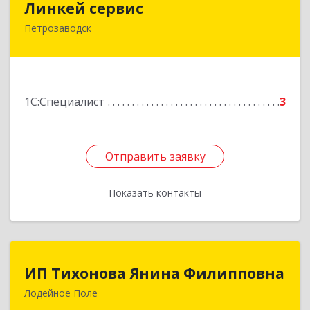
Линкей сервис
Петрозаводск
185031, Карелия Респ, Петрозаводск г,
Заводская ул, дом № 5, строение 8, офис 20
Подробнее
1С:Специалист
3
Отправить заявку
Отправить заявку
Показать контакты
Назад
ИП Тихонова Янина Филипповна
ИП Тихонова Янина Филипповна
Лодейное Поле
187700, Ленинградская обл, Лодейнопольский