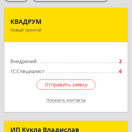
КВАДРУМ
КВАДРУМ
Новый Уренгой
629309, Ямало-Ненецкий АО, Новый Уренгой г,
Северное Кольцо ул, дом № 14
Подробнее
Внедрений
2
1С:Специалист
6
Отправить заявку
Отправить заявку
Показать контакты
Назад
ИП Кукла Владислав
ИП Кукла Владислав