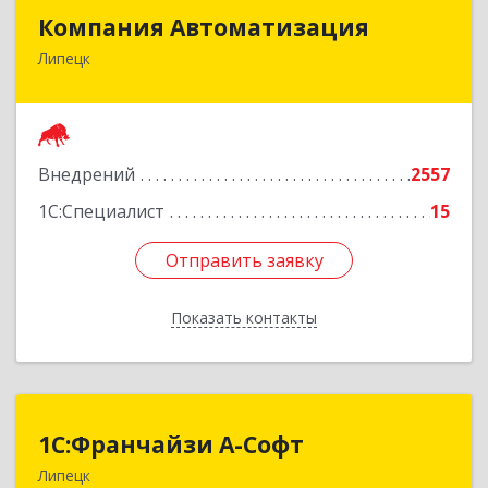
Компания Автоматизация
Компания Автоматизация
Липецк
398001, Липецкая обл, Липецк г, Победы пл,
дом № 8
Подробнее
Внедрений
2557
1С:Специалист
15
Отправить заявку
Отправить заявку
Показать контакты
Назад
1С:Франчайзи А-Софт
1С:Франчайзи А-Софт
Липецк
398059, Липецкая обл, Липецк г, Фрунзе ул,