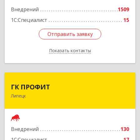
Внедрений
1509
Подробнее
1С:Специалист
15
Отправить заявку
Отправить заявку
Показать контакты
Назад
ГК ПРОФИТ
ГК ПРОФИТ
Липецк
398001, Липецкая обл, Липецк г, Советская ул,
дом № 66Б, пом.8
Подробнее
Внедрений
130
1С:Специалист
17