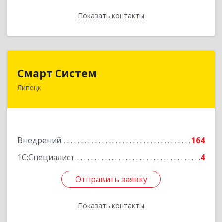
Показать контакты
Назад
Смарт Систем
Смарт Систем
Липецк
398059, Липецкая обл, Липецк г, Барашева ул,
дом № 1, пом.23
Подробнее
Внедрений
164
1С:Специалист
4
Отправить заявку
Отправить заявку
Показать контакты
Назад