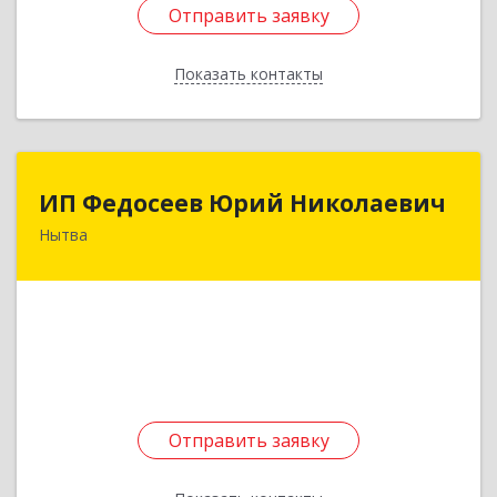
Отправить заявку
Отправить заявку
Показать контакты
Назад
ИП Федосеев Юрий Николаевич
ИП Федосеев Юрий Николаевич
Нытва
617000, Пермский край, Нытвенский р-н,
Нытва г, Ленина пр-кт, дом № 36 8
Подробнее
Отправить заявку
Отправить заявку