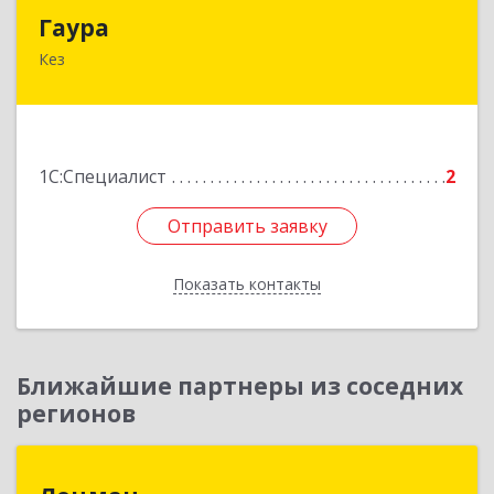
Гаура
Гаура
Кез
427580, Удмуртская Респ, Кезский р-н, Кез п,
Кооперативная ул, дом № 12
Подробнее
1С:Специалист
2
Отправить заявку
Отправить заявку
Показать контакты
Назад
Ближайшие партнеры из соседних
регионов
Лоцман