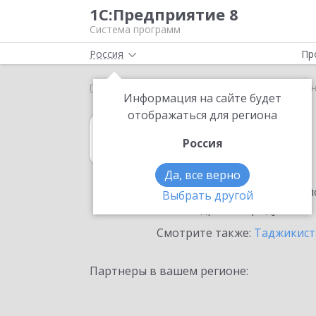
1С:Предприятие 8
Система программ
Россия
Пр
Главная
1С:Розница
Выбор партнёра
Душан
Информация на сайте будет
отображаться для региона
1С:Розница
Россия
в Душанбе
Да, все верно
Ознакомьтесь с информацио
Выбрать другой
или внедрение продукта.
Смотрите также:
Таджикист
Партнеры в вашем регионе: