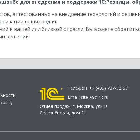
шанбе для внедрения и поддержки 1С:Розницы, об
стов, аттестованных на внедрение технологий и решен
атизации ваших задач.
ий в вашей или близкой отрасли. Вы можете обратитьс
ми решений.
Телефон:
+7 (495) 737-92-57
льности
Email:
site_v8@1c.ru
 сайту
Отдел продаж:
г. Москва
,
улица
Селезнёвская, дом 21