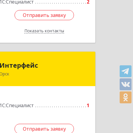
1С:Специалист
2
Отправить заявку
Отправить заявку
Показать контакты
Назад
Интерфейс
Интерфейс
Орск
462404, Оренбургская обл, Орск г,
Кутузова ул, дом № 19
Подробнее
1С:Специалист
1
Отправить заявку
Отправить заявку