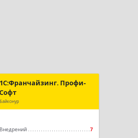
1С:Франчайзинг. Профи-
1С:Франчайзинг. Профи-
Софт
Софт
Байконур
468320, Байконур г, Ленина ул, дом №
10, кв.1+2+3
Внедрений
7
Подробнее