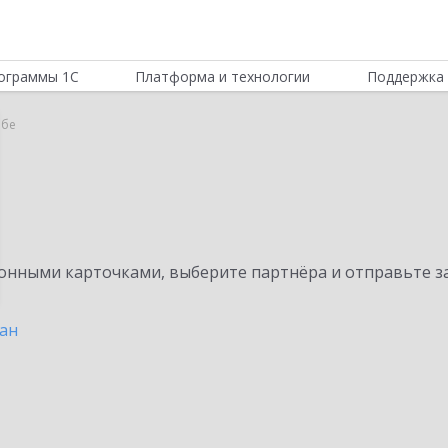
ограммы 1С
Платформа и технологии
Поддержка 
бе
нными карточками, выберите партнёра и отправьте за
ан