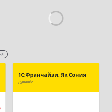
ия
t
1С:Франчайзи. Як Сония
1С:Франчайзи. Як Сония
Душанбе
ы
Республика Таджикистан, 734013, г.
7
Душанбе, ул. Нисор Мухаммад 5/5
е
Подробнее
9