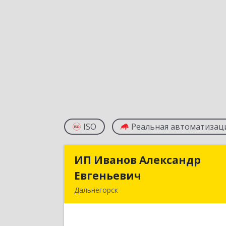
ISO
Реальная автоматизац
ИП Иванов Александр
ИП Иванов Александ
Евгеньевич
Евгеньеви
Дальнегорск
692446, Приморский край
Дальнегорск г, Инженерная ул, дом 
28, кв.