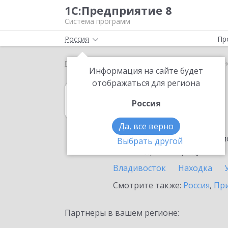
1С:Предприятие 8
Система программ
Россия
Пр
Главная
1С:Розница
Выбор партнёра
Дальн
Информация на сайте будет
отображаться для региона
1С:Розница
Россия
в Дальнегорске
Да, все верно
Ознакомьтесь с информацио
Выбрать другой
или внедрение продукта.
Владивосток
Находка
Смотрите также:
Россия
,
Пр
Партнеры в вашем регионе: