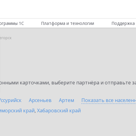
ограммы 1С
Платформа и технологии
Поддержка 
егорск
нными карточками, выберите партнёра и отправьте за
Уссурийск
Арсеньев
Артем
Показать все населе
иморский край
,
Хабаровский край