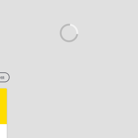
ия
р
ч
,
№
1