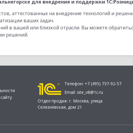
льнегорске для внедрения и поддержки 1С:Розницы
стов, аттестованных на внедрение технологий и решен
атизации ваших задач.
ий в вашей или близкой отрасли. Вы можете обратитьс
ми решений.
Телефон:
+7 (495) 737-92-57
льности
Email:
site_v8@1c.ru
 сайту
Отдел продаж:
г. Москва
,
улица
Селезнёвская, дом 21