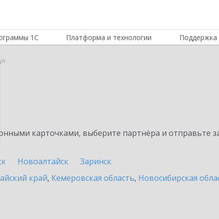
ограммы 1С
Платформа и технологии
Поддержка 
ул
нными карточками, выберите партнёра и отправьте за
ск
Новоалтайск
Заринск
айский край
,
Кемеровская область
,
Новосибирская обла