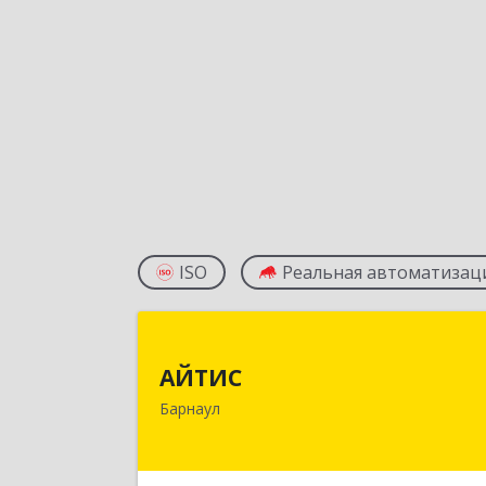
ISO
Реальная автоматизац
АЙТИ
АЙТИС
656067, Алтайский край, Барнаул г
Барнаул
Взлетная ул, дом № 6
Подробне