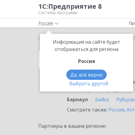
1С:Предприятие 8
Система программ
Россия
Пр
Главная
1С:Розница
Выбор партнёра
Барна
Информация на сайте будет
отображаться для региона
1С:Розница
Россия
в Барнауле
Да, все верно
Ознакомьтесь с информацио
Выбрать другой
или внедрение продукта.
Барнаул
Бийск
Рубцов
Смотрите также:
Россия
,
Алт
Партнеры в вашем регионе: