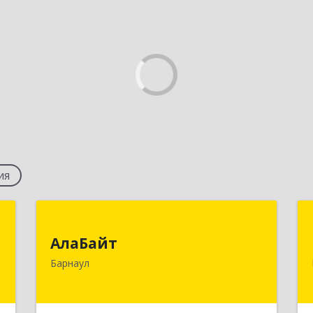
ия
С
АлаБайт
АлаБайт
,
656006, Алтайский край, Барнаул г,
Барнаул
5
Малахова ул, дом № 179, оф.227
е
Подробнее