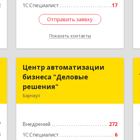
2
1С:Специалист
17
Отправить заявку
Отправить заявку
Показать контакты
Назад
e
Центр автоматизации
Центр автоматизации
бизнеса "Деловые
бизнеса "Деловые
,
решения"
решения"
В
Барнаул
656055, Алтайский край, Барнаул г,
е
Георгия Исакова ул, дом № 212, кв.33
7
Внедрений
272
Подробнее
3
1С:Специалист
6