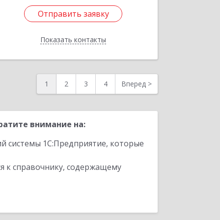
Отправить заявку
Отправить заявку
Показать контакты
Назад
1
2
3
4
Вперед
>
ратите внимание на:
ий системы 1С:Предприятие, которые
я к справочнику, содержащему