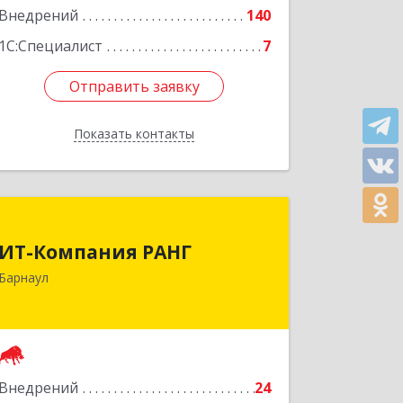
Внедрений
140
1С:Специалист
7
Отправить заявку
Отправить заявку
Показать контакты
Назад
ИТ-Компания РАНГ
ИТ-Компания РАНГ
656006, Алтайский край, Барнаул г,
Барнаул
Шумакова ул, дом № 63А, кв.49
Подробнее
Внедрений
24