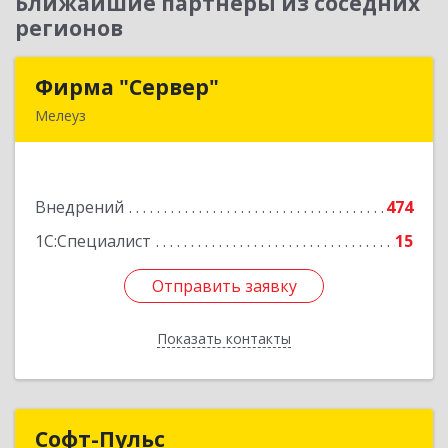
Ближайшие партнеры из соседних
регионов
Фирма "Сервер"
Фирма "Сервер"
Мелеуз
453852, Башкортостан Респ, Мелеузовский р-н,
Мелеуз г, 32-й мкр, дом № 36
Внедрений
474
Подробнее
1С:Специалист
15
Отправить заявку
Отправить заявку
Показать контакты
Назад
Софт-Пульс
Софт-Пульс