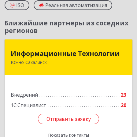
ISO
Реальная автоматизация
Ближайшие партнеры из соседних
регионов
Информационные Технологии
Информационные Технологии
Южно-Сахалинск
693006, Сахалинская обл, Южно-Сахалинск г,
Ленина ул, дом № 321/1, этаж 6
Подробнее
Внедрений
23
1С:Специалист
20
Отправить заявку
Отправить заявку
Показать контакты
Назад