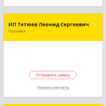
ИП Тетюев Леонид Сергеевич
ИП Тетюев Леонид Сергеевич
Поронайск
694242, Сахалинская обл, Поронайск г, Фрунзе
ул, дом № 14, кв.51
Подробнее
Отправить заявку
Отправить заявку
Показать контакты
Назад