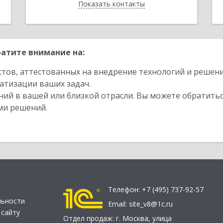
Показать контакты
Назад
атите внимание на:
стов, аттестованных на внедрение технологий и решен
атизации ваших задач.
ий в вашей или близкой отрасли. Вы можете обратитьс
ми решений.
Телефон:
+7 (495) 737-92-57
льности
Email:
site_v8@1c.ru
 сайту
Отдел продаж:
г. Москва
,
улица