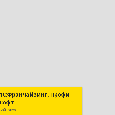
1С:Франчайзинг. Профи-
1С:Франчайзинг. Профи-
Софт
Софт
Байконур
468320, Байконур г, Ленина ул, дом №