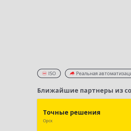
ISO
Реальная автоматизац
Ближайшие партнеры из со
Точные решени
Точные решения
Орск
462403, Оренбургская обл, Орск г
Краматорская ул, дом № 2Б, пом.3