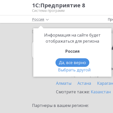
1С:Предприятие 8
Система программ
Россия
Пр
Главная
1С:Платежные документы 8
Выбор пар
Информация на сайте будет
отображаться для региона
1С:Платежные 
Россия
в Кентау
Да, все верно
Ознакомьтесь с информацио
Выбрать другой
или внедрение продукта.
Алматы
Астана
Карага
Смотрите также:
Казахстан
Партнеры в вашем регионе: