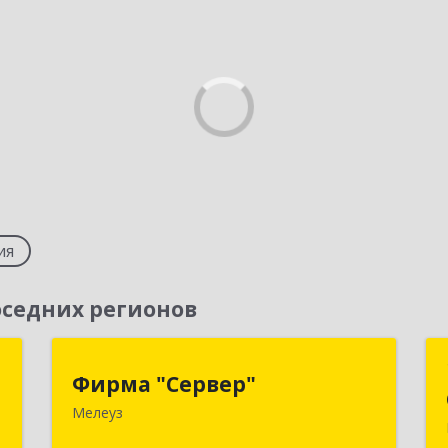
ия
седних регионов
я
Фирма "Сервер"
Фирма "Сервер"
Мелеуз
,
453852, Башкортостан Респ,
,
Мелеузовский р-н, Мелеуз г, 32-й мкр,