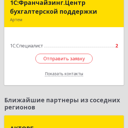
1С:Франчайзинг.Центр
1С:Франчайзинг.Центр
бухгалтерской поддержки
бухгалтерской поддержки
Артем
692760, Приморский край, Артем г, Фрунзе ул,
дом № 54А, каб.21
1С:Специалист
2
Подробнее
Отправить заявку
Отправить заявку
Показать контакты
Назад
Ближайшие партнеры из соседних
регионов
АКТОРГ