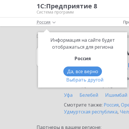
1С:Предприятие 8
Система программ
Россия
Пр
Главная
1С:Предприниматель
Выбор партнёра
Информация на сайте будет
отображаться для региона
1С:Предприни
Россия
в Республике Б
Да, все верно
Ознакомьтесь с информацио
Выбрать другой
или внедрение продукта.
Уфа
Белебей
Ишимбай
Смотрите также:
Россия
,
Оре
Удмуртская республика
,
Чел
Партнеры в вашем регионе: