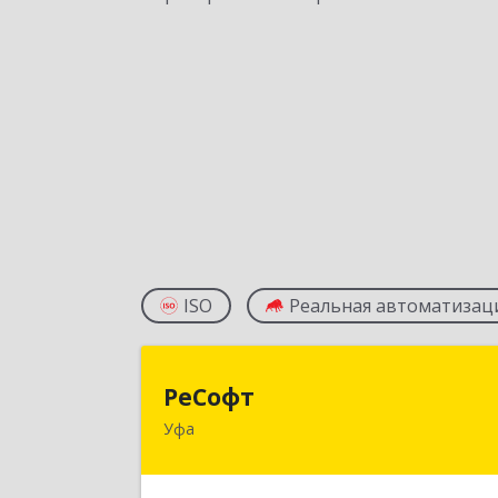
ISO
Реальная автоматизац
РеСоф
РеСофт
Уфа
450104, Башкортостан Респ, Уфа г
Российская ул, дом № 25, оф.6