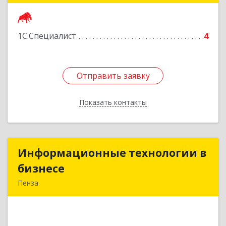
Подробнее
1С:Специалист
4
Отправить заявку
Отправить заявку
Показать контакты
Назад
Информационные технологии в
Информационные технологии в
бизнесе
бизнесе
Пенза
440028, Пензенская обл, Пенза г, Победы пр-кт,
дом № 75а