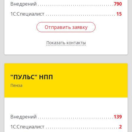
Внедрений
790
1С:Специалист
15
Отправить заявку
Отправить заявку
Показать контакты
Назад
"ПУЛЬС" НПП
"ПУЛЬС" НПП
Пенза
440600, Пензенская обл, Пенза г, Суворова ул,
дом № 111
Подробнее
Внедрений
139
1С:Специалист
2