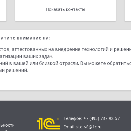
Показать контакты
Назад
атите внимание на:
стов, аттестованных на внедрение технологий и решен
атизации ваших задач.
ий в вашей или близкой отрасли. Вы можете обратитьс
ми решений.
Телефон:
+7 (495) 737-92-57
льности
Email:
site_v8@1c.ru