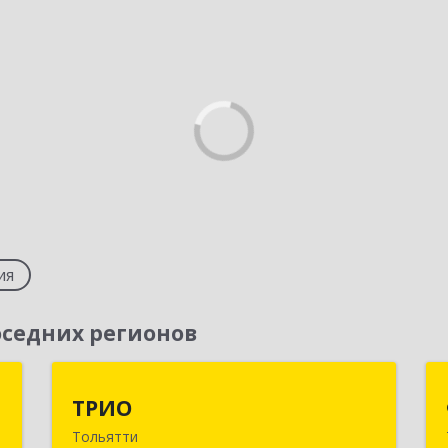
ия
седних регионов
р
ТРИО
ТРИО
Тольятти
,
445004, Самарская обл, Тольятти г,