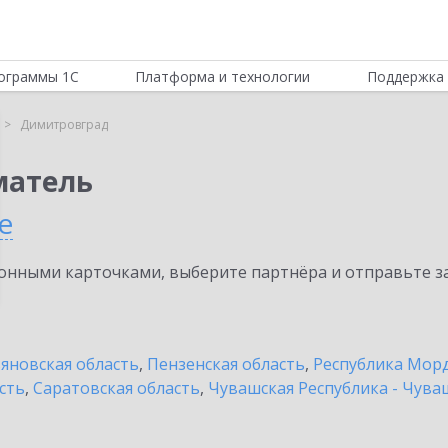
ограммы 1С
Платформа и технологии
Поддержка 
Димитровград
матель
е
нными карточками, выберите партнёра и отправьте за
яновская область
,
Пензенская область
,
Республика Мор
сть
,
Саратовская область
,
Чувашская Республика - Чува