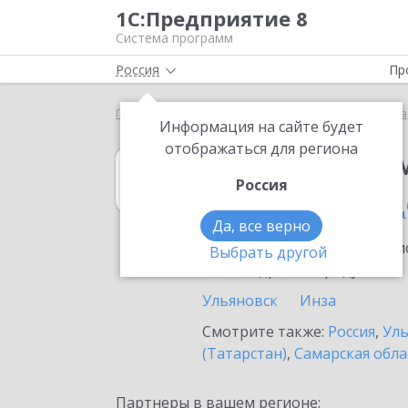
1С:Предприятие 8
Система программ
Россия
Пр
Главная
1С:Предприниматель
Выбор партнёра
Информация на сайте будет
отображаться для региона
1С:Предприни
Россия
в Димитровград
Да, все верно
Ознакомьтесь с информацио
Выбрать другой
или внедрение продукта.
Ульяновск
Инза
Смотрите также:
Россия
,
Уль
(Татарстан)
,
Самарская обла
Партнеры в вашем регионе: