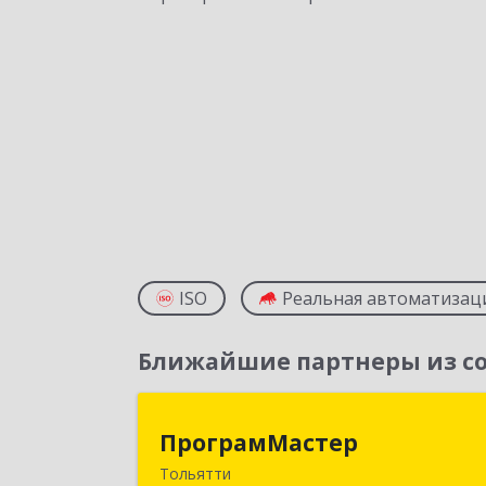
ISO
Реальная автоматизац
Ближайшие партнеры из со
ПрограмМасте
ПрограмМастер
Тольятти
445004, Самарская обл, Тольятти г