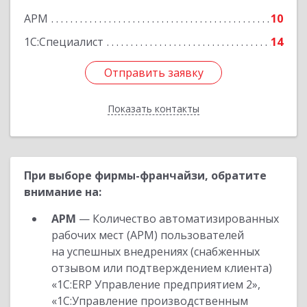
АРМ
10
1С:Специалист
14
Отправить заявку
Отправить заявку
Показать контакты
Назад
При выборе фирмы-франчайзи, обратите
внимание на:
АРМ
— Количество автоматизированных
рабочих мест (АРМ) пользователей
на успешных внедрениях (снабженных
отзывом или подтверждением клиента)
«1С:ERP Управление предприятием 2»,
«1С:Управление производственным