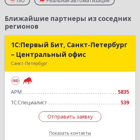
ISO
Реальная автоматизация
Ближайшие партнеры из соседних
регионов
1С:Первый Бит, Санкт-Петербург
1С:Первый Бит, Санкт-Петербург
– Центральный офис
– Центральный офис
Санкт-Петербург
г.Санкт-Петербург, Невский проспект, 10
Подробнее
АРМ
5835
1С:Специалист
539
Отправить заявку
Отправить заявку
Показать контакты
Назад