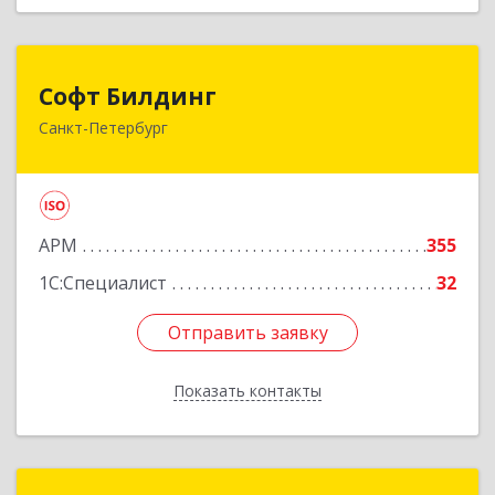
Софт Билдинг
Софт Билдинг
Санкт-Петербург
194044, Санкт-Петербург г, Смолячкова ул, дом
№ 19, литера А., оф.711
Подробнее
АРМ
355
1С:Специалист
32
Отправить заявку
Отправить заявку
Показать контакты
Назад