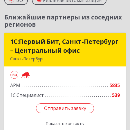
ISO
Реальная автоматизация
Ближайшие партнеры из соседних
регионов
1С:Первый Бит, Санкт-Петербург
1С:Первый Бит, Санкт-Петербург
– Центральный офис
– Центральный офис
Санкт-Петербург
г.Санкт-Петербург, Невский проспект, 10
Подробнее
АРМ
5835
1С:Специалист
539
Отправить заявку
Отправить заявку
Показать контакты
Назад