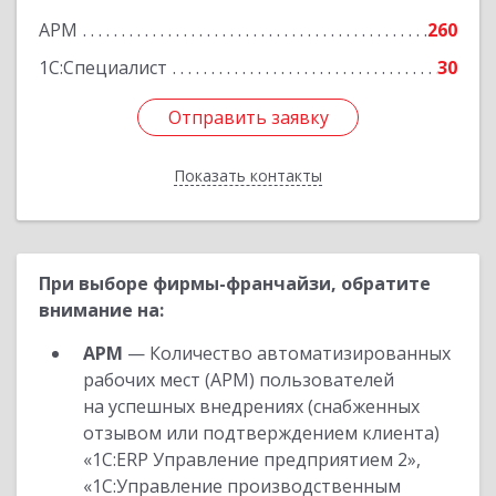
АРМ
260
1С:Специалист
30
Отправить заявку
Отправить заявку
Показать контакты
Назад
При выборе фирмы-франчайзи, обратите
внимание на:
АРМ
— Количество автоматизированных
рабочих мест (АРМ) пользователей
на успешных внедрениях (снабженных
отзывом или подтверждением клиента)
«1С:ERP Управление предприятием 2»,
«1С:Управление производственным