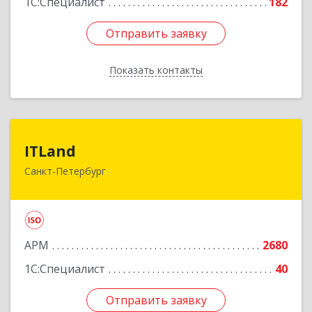
1С:Специалист
182
Отправить заявку
Отправить заявку
Показать контакты
Назад
ITLand
ITLand
Санкт-Петербург
197101, Санкт-Петербург г, Мира ул, дом № 3,
оф.310-а
Подробнее
АРМ
2680
1С:Специалист
40
Отправить заявку
Отправить заявку