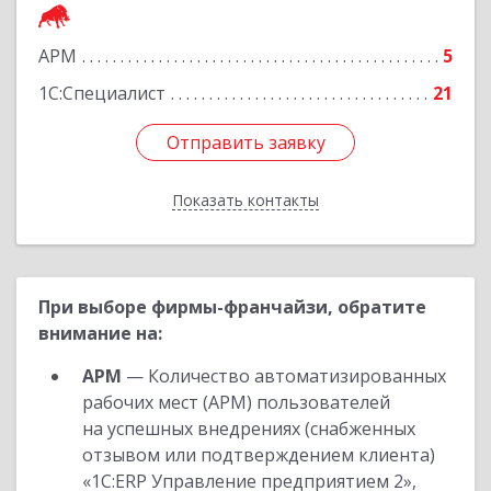
Подробнее
АРМ
5
1С:Специалист
21
Отправить заявку
Отправить заявку
Показать контакты
Назад
При выборе фирмы-франчайзи, обратите
внимание на:
АРМ
— Количество автоматизированных
рабочих мест (АРМ) пользователей
на успешных внедрениях (снабженных
отзывом или подтверждением клиента)
«1С:ERP Управление предприятием 2»,