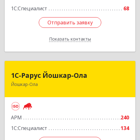
1С:Специалист
68
Отправить заявку
Отправить заявку
Показать контакты
Назад
1С-Рарус Йошкар-Ола
1С-Рарус Йошкар-Ола
Йошкар-Ола
424004, Марий Эл Респ, Йошкар-Ола г, Волкова
ул, дом № 68
Подробнее
АРМ
240
1С:Специалист
134