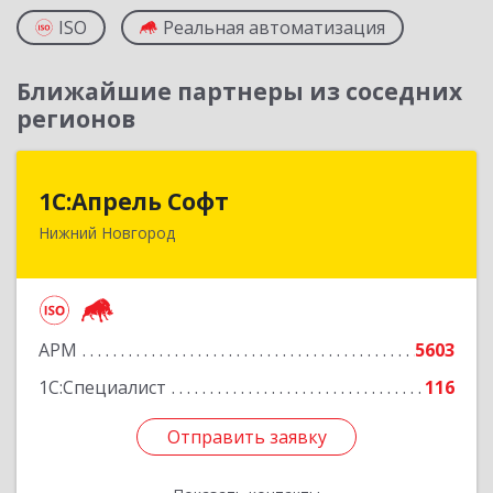
ISO
Реальная автоматизация
Ближайшие партнеры из соседних
регионов
1С:Апрель Софт
1С:Апрель Софт
Нижний Новгород
603000, Нижегородская обл, Нижний Новгород
г, Ульянова ул, дом № 10а, оф.715
Подробнее
АРМ
5603
1С:Специалист
116
Отправить заявку
Отправить заявку