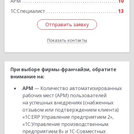
АРМ
10
1С:Специалист
13
Отправить заявку
Отправить заявку
Показать контакты
Назад
При выборе фирмы-франчайзи, обратите
внимание на:
АРМ
— Количество автоматизированных
рабочих мест (АРМ) пользователей
на успешных внедрениях (снабженных
отзывом или подтверждением клиента)
«1С:ERP Управление предприятием 2»,
«1С:Управление производственным
предприятием 8» и 1С-Совместных