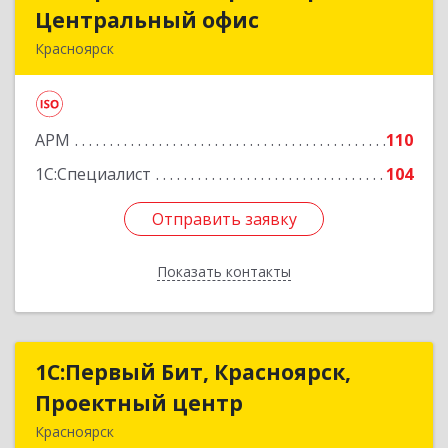
Центральный офис
Центральный офис
Красноярск
660017, Красноярский край, Красноярск г,
Диктатуры пролетариата ул, дом № 32
АРМ
110
Подробнее
1С:Специалист
104
Отправить заявку
Отправить заявку
Показать контакты
Назад
1С:Первый Бит, Красноярск,
1С:Первый Бит, Красноярск,
Проектный центр
Проектный центр
Красноярск