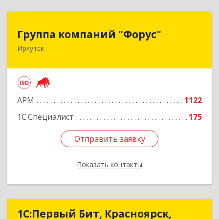
Группа компаний "Форус"
Группа компаний "Форус"
Иркутск
664007, Иркутская обл, Иркутск г, Ямская ул,
дом № 1, корпус 1, оф.1
Подробнее
АРМ
1122
1С:Специалист
175
Отправить заявку
Отправить заявку
Показать контакты
Назад
1С:Первый Бит, Красноярск,
1С:Первый Бит, Красноярск,