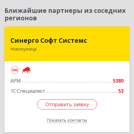
Ближайшие партнеры из соседних
регионов
Синерго Софт Системс
Синерго Софт Системс
Новокузнецк
654005, Кемеровская обл, Новокузнецк г,
Строителей пр-кт, дом № 91а
Подробнее
АРМ
5380
1С:Специалист
53
Отправить заявку
Отправить заявку
Показать контакты
Назад