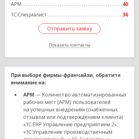
АРМ
40
Подробнее
1С:Специалист
36
Отправить заявку
Отправить заявку
Показать контакты
Назад
При выборе фирмы-франчайзи, обратите
внимание на:
АРМ
— Количество автоматизированных
рабочих мест (АРМ) пользователей
на успешных внедрениях (снабженных
отзывом или подтверждением клиента)
«1С:ERP Управление предприятием 2»,
«1С:Управление производственным