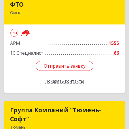
ФТО
Омск
644042, Омская обл, Омск г, Карла Маркса пр-
кт, дом № 18, корпус 28, оф.502
Подробнее
АРМ
1555
1С:Специалист
66
Отправить заявку
Отправить заявку
Показать контакты
Назад
Группа Компаний "Тюмень-
Группа Компаний "Тюмень-
Софт"
Софт"
Тюмень