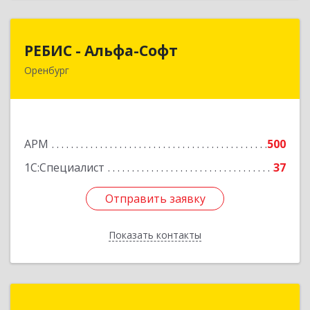
РЕБИС - Альфа-Софт
РЕБИС - Альфа-Софт
Оренбург
460000, Оренбургская обл, Оренбург г,
Свободина пер, дом № 4
Подробнее
АРМ
500
1С:Специалист
37
Отправить заявку
Отправить заявку
Показать контакты
Назад
Аспект