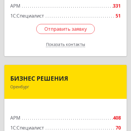
АРМ
331
Подробнее
1С:Специалист
51
Отправить заявку
Отправить заявку
Показать контакты
Назад
БИЗНЕС РЕШЕНИЯ
БИЗНЕС РЕШЕНИЯ
Оренбург
460000, Оренбургская обл, Оренбург г,
Матросский пер, дом № 2, ком.209
Подробнее
АРМ
408
1С:Специалист
70