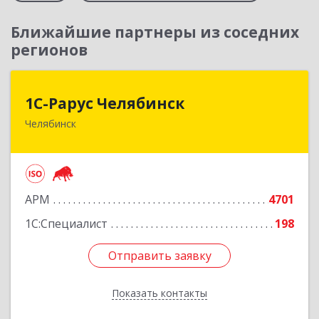
Ближайшие партнеры из соседних
регионов
1С-Рарус Челябинск
1С-Рарус Челябинск
Челябинск
454091, Челябинская обл, Челябинск г, Труда ул,
дом № 91, оф.403
Подробнее
АРМ
4701
1С:Специалист
198
Отправить заявку
Отправить заявку
Показать контакты
Назад