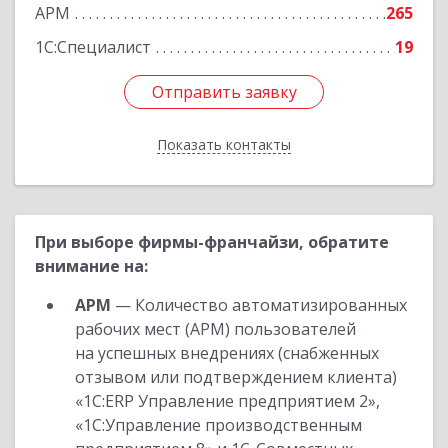
Подробнее
АРМ
265
1С:Специалист
19
Отправить заявку
Отправить заявку
Показать контакты
Назад
При выборе фирмы-франчайзи, обратите
внимание на:
АРМ
— Количество автоматизированных
рабочих мест (АРМ) пользователей
на успешных внедрениях (снабженных
отзывом или подтверждением клиента)
«1С:ERP Управление предприятием 2»,
«1С:Управление производственным