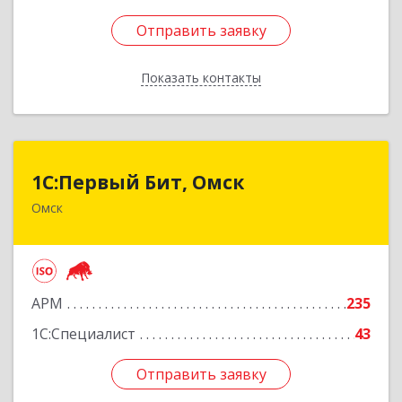
Отправить заявку
Отправить заявку
Показать контакты
Назад
1С:Первый Бит, Омск
1С:Первый Бит, Омск
Омск
644099, Омская обл, Омск г, Гагарина ул, дом №
14, оф.208
Подробнее
АРМ
235
1С:Специалист
43
Отправить заявку
Отправить заявку