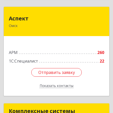
Аспект
Аспект
Омск
644100, Омская обл, Омск г, Королева пр., дом
№ 3, оф.403
Подробнее
АРМ
260
1С:Специалист
22
Отправить заявку
Отправить заявку
Показать контакты
Назад
Комплексные системы
Комплексные системы