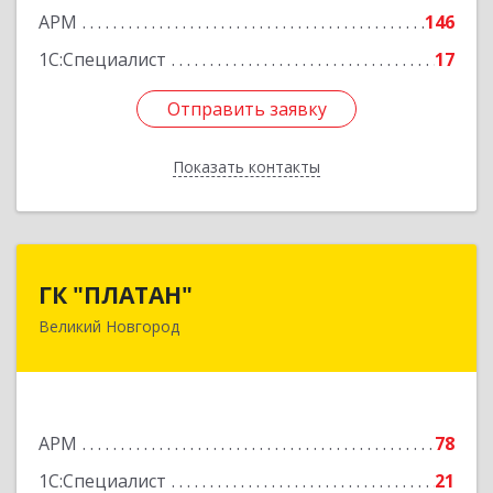
АРМ
146
1С:Специалист
17
Отправить заявку
Отправить заявку
Показать контакты
Назад
ГК "ПЛАТАН"
ГК "ПЛАТАН"
Великий Новгород
173003, Новгородская обл, Великий Новгород
г, Большая Санкт-Петербургская ул, дом № 80,
оф.17
Подробнее
АРМ
78
1С:Специалист
21