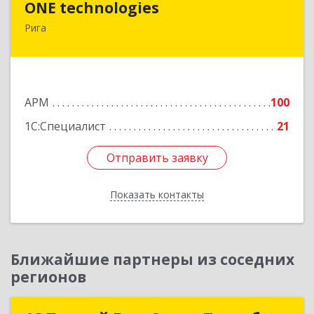
ONE technologies
Рига
Рига, ул. Элизабетес д.22 - 26А
Подробнее
АРМ
100
1С:Специалист
21
Отправить заявку
Отправить заявку
Показать контакты
Назад
Ближайшие партнеры из соседних
регионов