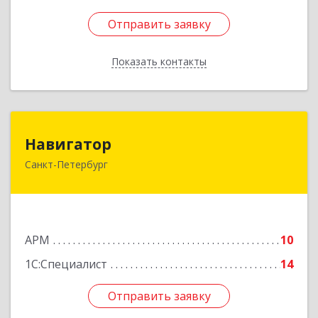
Отправить заявку
Отправить заявку
Показать контакты
Назад
Навигатор
Навигатор
Санкт-Петербург
196105, Санкт-Петербург г, Юрия Гагарина пр-
кт, дом № 2, оф.9-10
Подробнее
АРМ
10
1С:Специалист
14
Отправить заявку
Отправить заявку