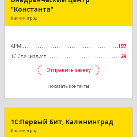
"Константа"
"Константа"
Калининград
236006, Калининградская обл, Калининград г,
К.Маркса ул, дом № 18, оф.701
АРМ
197
Подробнее
1С:Специалист
29
Отправить заявку
Отправить заявку
Показать контакты
Назад
1С:Первый Бит, Калининград
1С:Первый Бит, Калининград
Калининград
236006, Калининградская обл, Калининград г,