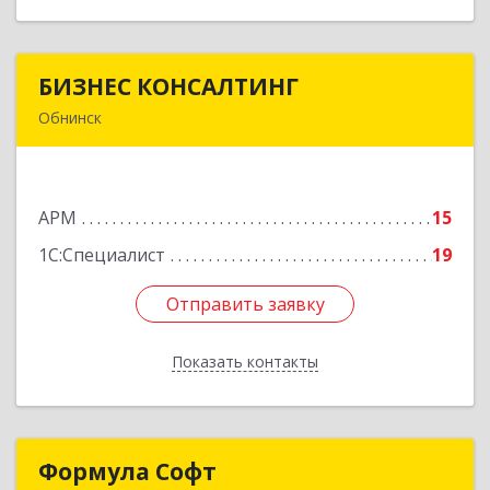
БИЗНЕС КОНСАЛТИНГ
БИЗНЕС КОНСАЛТИНГ
Обнинск
249032, Калужская обл, Обнинск г, Курчатова ул,
дом № 27/2, пом.281
АРМ
15
Подробнее
1С:Специалист
19
Отправить заявку
Отправить заявку
Показать контакты
Назад
Формула Софт
Формула Софт