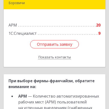
Боровичи
174411, Новгородская обл, Боровичский р-н,
Боровичи г, Международная ул, дом № 6
АРМ
20
Подробнее
1С:Специалист
9
Отправить заявку
Отправить заявку
Показать контакты
Назад
При выборе фирмы-франчайзи, обратите
внимание на:
АРМ
— Количество автоматизированных
рабочих мест (АРМ) пользователей
на успешных внедрениях (снабженных