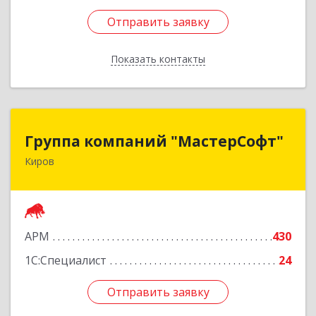
Отправить заявку
Отправить заявку
Показать контакты
Назад
Группа компаний "МастерСофт"
Группа компаний "МастерСофт"
Киров
610017, Кировская обл, Киров г, Маклина ул,
дом № 40
Подробнее
АРМ
430
1С:Специалист
24
Отправить заявку
Отправить заявку