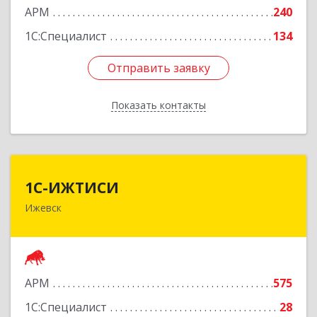
АРМ
240
1С:Специалист
134
Отправить заявку
Отправить заявку
Показать контакты
Назад
1С-ИЖТИСИ
1С-ИЖТИСИ
Ижевск
426000, Удмуртская Респ, Ижевск г, им Вадима
Сивкова ул, дом № 112
Подробнее
АРМ
575
1С:Специалист
28