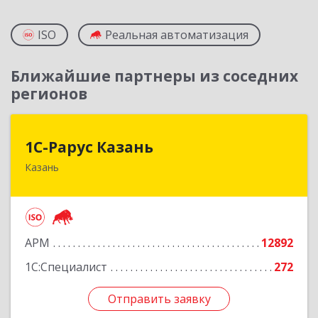
ISO
Реальная автоматизация
Ближайшие партнеры из соседних
регионов
1С-Рарус Казань
1С-Рарус Казань
Казань
420088, Татарстан Респ, Казань г, Победы пр-
кт, дом № 159
Подробнее
АРМ
12892
1С:Специалист
272
Отправить заявку
Отправить заявку