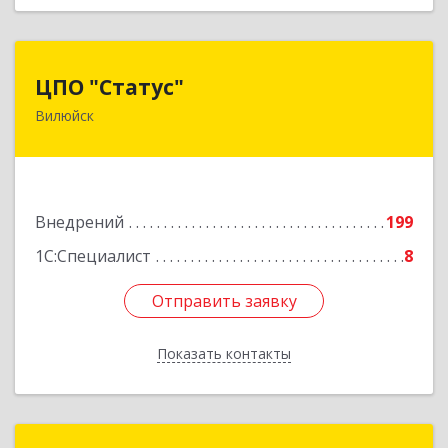
ЦПО "Статус"
ЦПО "Статус"
Вилюйск
677000, Саха /Якутия/ Респ, Якутск г, Ленина пр-
кт, дом № 1, оф.427
Подробнее
Внедрений
199
1С:Специалист
8
Отправить заявку
Отправить заявку
Показать контакты
Назад