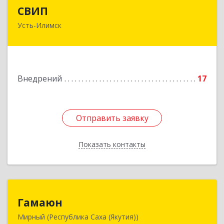
СВИП
СВИП
Усть-Илимск
666685, Иркутская обл, Усть-Илимск г,
Энтузиастов ул, дом № 5, оф.1
Подробнее
Внедрений
17
Отправить заявку
Отправить заявку
Показать контакты
Назад
Гамаюн
Гамаюн
Мирный (Республика Саха (Якутия))
678170, Саха /Якутия/ Респ, Мирнинский у,