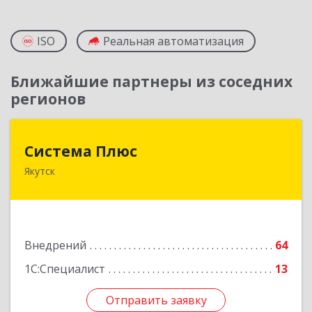
ISO
Реальная автоматизация
Ближайшие партнеры из соседних
регионов
Система Плюс
Система Плюс
Якутск
677000, Саха /Якутия/ Респ, Якутск г, Пояркова
ул, дом № 18, оф.211
Подробнее
Внедрений
64
1С:Специалист
13
Отправить заявку
Отправить заявку