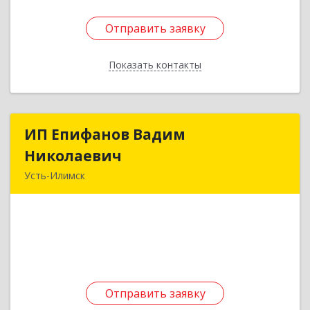
Отправить заявку
Отправить заявку
Показать контакты
Назад
ИП Епифанов Вадим
ИП Епифанов Вадим
Николаевич
Николаевич
Усть-Илимск
666682, Иркутская обл, Усть-Илимск г,
Белградская ул, дом № 11, кв.22
Подробнее
Отправить заявку
Отправить заявку