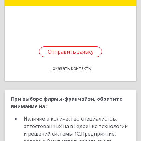
Николаева (Тускул мкр.) ул, дом № 49
Подробнее
Отправить заявку
Отправить заявку
Показать контакты
Назад
При выборе фирмы-франчайзи, обратите
внимание на:
Наличие и количество специалистов,
аттестованных на внедрение технологий
и решений системы 1С:Предприятие,