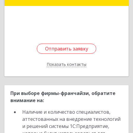
652600, Кемеровская обл, Белово г, Юности ул,
дом № 17-64
Подробнее
Отправить заявку
Отправить заявку
Показать контакты
Назад
При выборе фирмы-франчайзи, обратите
внимание на:
Наличие и количество специалистов,
аттестованных на внедрение технологий
и решений системы 1С:Предприятие,