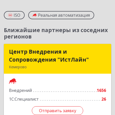
ISO
Реальная автоматизация
Ближайшие партнеры из соседних
регионов
Центр Внедрения и
Центр Внедрения и
Сопровождения "ИстЛайн"
Сопровождения "ИстЛайн"
Кемерово
650000, Кемеровская область - Кузбасс обл, г.о.
Кемеровский, Кемерово г, Мичурина ул, дом №
13А, этаж 3, пом.2, оф.301
Внедрений
1656
Подробнее
1С:Специалист
26
Отправить заявку
Отправить заявку