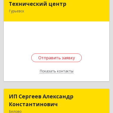
Технический центр
Гурьевск
652780, Кемеровская область - Кузбасс,
Гурьевский р-н, Гурьевск г, Кирова ул, дом № 6
Подробнее
Отправить заявку
Отправить заявку
Показать контакты
Назад
ИП Сергеев Александр
ИП Сергеев Александр
Константинович
Константинович
Белово