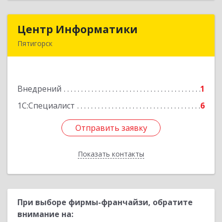
Центр Информатики
Центр Информатики
Пятигорск
357500, Ставропольский край, Пятигорск г,
Московская ул, дом № 84
Внедрений
1
Подробнее
1С:Специалист
6
Отправить заявку
Отправить заявку
Показать контакты
Назад
При выборе фирмы-франчайзи, обратите
внимание на: