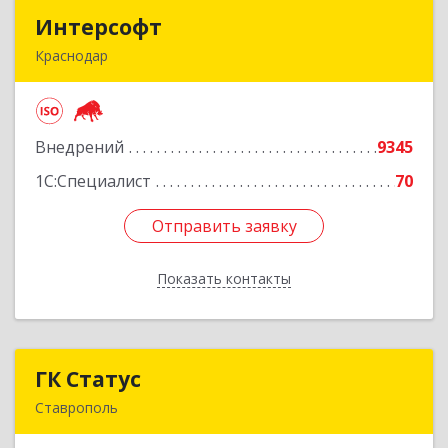
Интерсофт
Интерсофт
Краснодар
350020, Краснодарский край, Краснодар г,
Рашпилевская ул, дом № 179/1, оф.618
Внедрений
9345
Подробнее
1С:Специалист
70
Отправить заявку
Отправить заявку
Показать контакты
Назад
ГК Статус
ГК Статус
Ставрополь
355002, Ставропольский край, Ставрополь г,