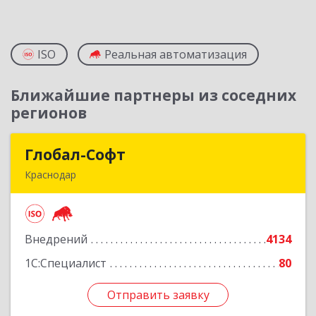
ISO
Реальная автоматизация
Ближайшие партнеры из соседних
регионов
Глобал-Софт
Глобал-Софт
Краснодар
350018, Краснодарский край, Краснодар г,
Сормовская ул, дом № 7
Внедрений
4134
Подробнее
1С:Специалист
80
Отправить заявку
Отправить заявку