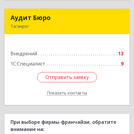
Аудит Бюро
Аудит Бюро
Таганрог
347900, Ростовская обл, Таганрог г,
Лермонтовский пер, дом № 7 "А"
Внедрений
13
Подробнее
1С:Специалист
9
Отправить заявку
Отправить заявку
Показать контакты
Назад
При выборе фирмы-франчайзи, обратите
внимание на: