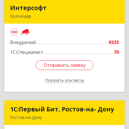
Интерсофт
Интерсофт
Краснодар
350020, Краснодарский край, Краснодар г,
Рашпилевская ул, дом № 179/1, оф.618
Внедрений
9335
Подробнее
1С:Специалист
70
Отправить заявку
Отправить заявку
Показать контакты
Назад
1С:Первый Бит, Ростов-на- Дону
1С:Первый Бит, Ростов-на- Дону
Ростов-на-Дону
344091, Ростовская обл, Ростов-на-Дону г,