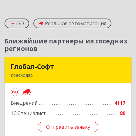
ISO
Реальная автоматизация
Ближайшие партнеры из соседних
регионов
Глобал-Софт
Глобал-Софт
Краснодар
350018, Краснодарский край, Краснодар г,
Сормовская ул, дом № 7
Внедрений
4117
Подробнее
1С:Специалист
80
Отправить заявку
Отправить заявку