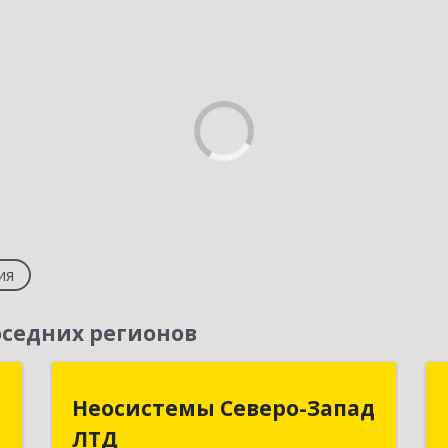
ия
седних регионов
й
Неосистемы Северо-Запад
Неосистемы Северо-Запад
"
ЛТД
ЛТД