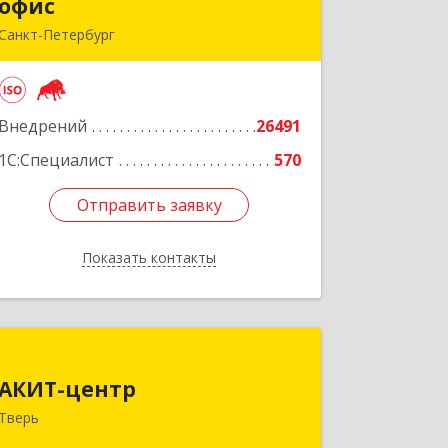
офис
офис
Санкт-Петербург
г.Санкт-Петербург, Невский проспект,
10
Внедрений
26491
Подробнее
1С:Специалист
570
Отправить заявку
Отправить заявку
Показать контакты
Назад
АКИТ-центр
АКИТ-центр
170100, Тверская обл, Тверь г,
Тверь
Новоторжская ул, дом № 18, корпус 1,