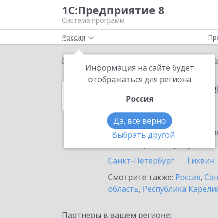
1С:Предприятие 8
Система программ
Россия
Пр
Главная
1С:Государственные и муниципальные за
Информация на сайте будет
отображаться для региона
1С:Государств
Россия
в Луге
Да, все верно
Ознакомьтесь с информацио
Выбрать другой
или внедрение продукта.
Санкт-Петербург
Тихвин
Смотрите также:
Россия
,
Сан
область
,
Республика Карели
Партнеры в вашем регионе: