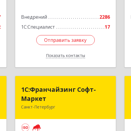
е
Подробнее
7
Внедрений
2286
2
1С:Специалист
17
Отправить заявку
Отправить заявку
Показать контакты
Назад
М
1С:Франчайзинг Софт-
1С:Франчайзинг Софт-
Маркет
Маркет
,
г
Санкт-Петербург
Санкт-Петербург г, Суворовский
проспект, 10
е
Подробнее