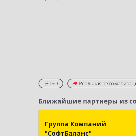
ISO
Реальная автоматизац
Ближайшие партнеры из со
Группа Компани
Группа Компаний
"СофтБаланс
"СофтБаланс"