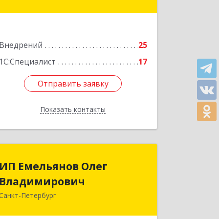
оф.412
Подробнее
Внедрений
25
1С:Специалист
17
Отправить заявку
Отправить заявку
Показать контакты
Назад
ИП Емельянов Олег
ИП Емельянов Олег
Владимирович
Владимирович
Санкт-Петербург
197372, Санкт-Петербург г,
Авиаконструкторов пр-кт, дом № 3,