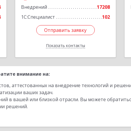
4
Внедрений
17208
4
1С:Специалист
102
Отправить заявку
Отправить заявку
Показать контакты
Назад
атите внимание на:
стов, аттестованных на внедрение технологий и решен
атизации ваших задач.
ий в вашей или близкой отрасли. Вы можете обратитьс
ми решений.