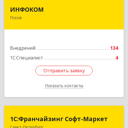
ИНФОКОМ
ИНФОКОМ
Псков
180000, Псковская обл, Псков г, Советская ул,
дом № 42г
Подробнее
Внедрений
134
1С:Специалист
4
Отправить заявку
Отправить заявку
Показать контакты
Назад
1С:Франчайзинг Софт-Маркет
1С:Франчайзинг Софт-Маркет
Санкт-Петербург