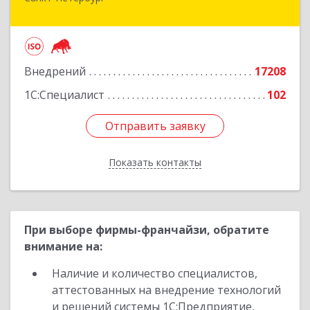
Санкт-Петербург г, Суворовский проспект, 10
Подробнее
Внедрений
17208
1С:Специалист
102
Отправить заявку
Отправить заявку
Показать контакты
Назад
При выборе фирмы-франчайзи, обратите
внимание на:
Наличие и количество специалистов,
аттестованных на внедрение технологий
и решений системы 1С:Предприятие,