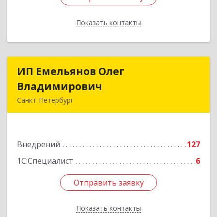
Показать контакты
Назад
ИП Емельянов Олег
ИП Емельянов Олег
Владимирович
Владимирович
Санкт-Петербург
197372, Санкт-Петербург г, Авиаконструкторов
пр-кт, дом № 3, корпус 2, кв.283
Внедрений
127
Подробнее
1С:Специалист
6
Отправить заявку
Отправить заявку
Показать контакты
Назад