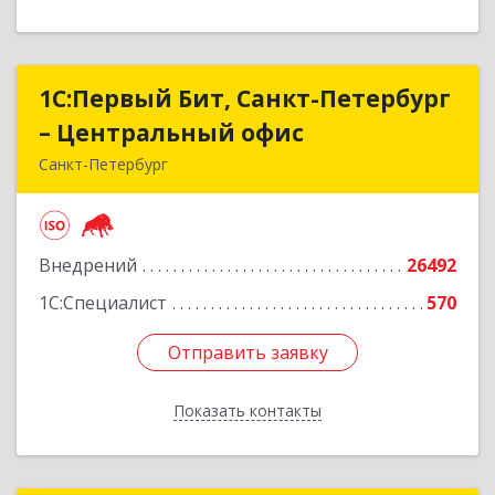
1С:Первый Бит, Санкт-Петербург
1С:Первый Бит, Санкт-Петербург
– Центральный офис
– Центральный офис
Санкт-Петербург
г.Санкт-Петербург, Невский проспект, 10
Подробнее
Внедрений
26492
1С:Специалист
570
Отправить заявку
Отправить заявку
Показать контакты
Назад