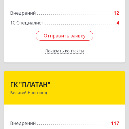
Подробнее
Внедрений
12
1С:Специалист
4
Отправить заявку
Отправить заявку
Показать контакты
Назад
ГК "ПЛАТАН"
ГК "ПЛАТАН"
Великий Новгород
173003, Новгородская обл, Великий Новгород
г, Большая Санкт-Петербургская ул, дом № 80,
оф.17
Подробнее
Внедрений
117