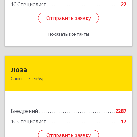
1С:Специалист
22
Отправить заявку
Отправить заявку
Показать контакты
Назад
Лоза
Лоза
Санкт-Петербург
194044, Санкт-Петербург г, Выборгская наб,
дом № 49,БЦ "Компрессор", оф.600
Подробнее
Внедрений
2287
1С:Специалист
17
Отправить заявку
Отправить заявку