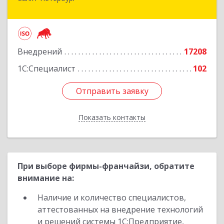
Санкт-Петербург г, Суворовский проспект, 10
Подробнее
Внедрений
17208
1С:Специалист
102
Отправить заявку
Отправить заявку
Показать контакты
Назад
При выборе фирмы-франчайзи, обратите
внимание на:
Наличие и количество специалистов,
аттестованных на внедрение технологий
и решений системы 1С:Предприятие,