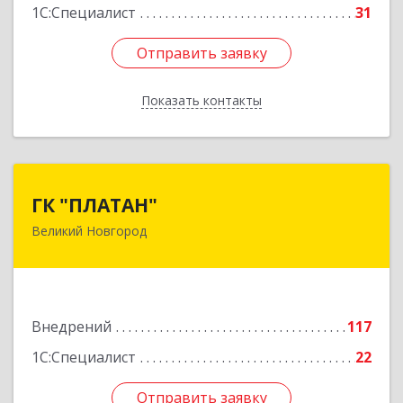
1С:Специалист
31
Отправить заявку
Отправить заявку
Показать контакты
Назад
ГК "ПЛАТАН"
ГК "ПЛАТАН"
Великий Новгород
173003, Новгородская обл, Великий Новгород
г, Большая Санкт-Петербургская ул, дом № 80,
оф.17
Подробнее
Внедрений
117
1С:Специалист
22
Отправить заявку
Отправить заявку