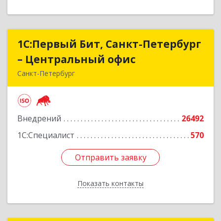
1С:Первый Бит, Санкт-Петербург
1С:Первый Бит, Санкт-Петербург
– Центральный офис
– Центральный офис
Санкт-Петербург
г.Санкт-Петербург, Невский проспект, 10
Подробнее
Внедрений
26492
1С:Специалист
570
Отправить заявку
Отправить заявку
Показать контакты
Назад