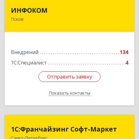
ИНФОКОМ
ИНФОКОМ
Псков
180000, Псковская обл, Псков г, Советская ул,
дом № 42г
Подробнее
Внедрений
134
1С:Специалист
4
Отправить заявку
Отправить заявку
Показать контакты
Назад
1С:Франчайзинг Софт-Маркет
1С:Франчайзинг Софт-Маркет
Санкт-Петербург