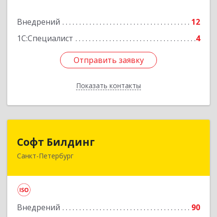
Подробнее
Внедрений
12
1С:Специалист
4
Отправить заявку
Отправить заявку
Показать контакты
Назад
Софт Билдинг
Софт Билдинг
Санкт-Петербург
194044, Санкт-Петербург г, Смолячкова ул, дом
№ 19, литера А., оф.711
Подробнее
Внедрений
90