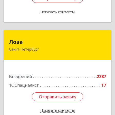
Показать контакты
Назад
Лоза
Лоза
Санкт-Петербург
194044, Санкт-Петербург г, Выборгская наб,
дом № 49,БЦ "Компрессор", оф.600
Подробнее
Внедрений
2287
1С:Специалист
17
Отправить заявку
Отправить заявку
Показать контакты
Назад